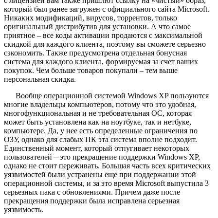
с лицензией вам также пришлют ссылку на «чистый» образ,
который был ранее загружен с официального сайта Microsoft.
Никаких модификаций, вирусов, торрентов, только
оригинальный дистрибутив для установки. А что самое
приятное – все коды активации продаются с максимальной
скидкой для каждого клиента, поэтому вы сможете серьезно
сэкономить. Также предусмотрена отдельная бонусная
система для каждого клиента, формируемая за счет ваших
покупок. Чем больше товаров покупали – тем выше
персональная скидка.
Вообще операционной системой Windows XP пользуются
многие владельцы компьютеров, потому что это удобная,
многофункциональная и не требовательная ОС, которая
может быть установлена как на ноутбуке, так и нетбуке,
компьютере. Да, у нее есть определенные ограничения по
ОЗУ, однако для слабых ПК эта система вполне подходит.
Единственный момент, который отпугивает некоторых
пользователей – это прекращение поддержки Windows XP,
однако не стоит переживать. Большая часть всех критических
уязвимостей были устранены еще при поддержании этой
операционной системы, и за это время Microsoft выпустила 3
серьезных пака с обновлениями. Причем даже после
прекращения поддержки была исправлена серьезная
уязвимость.