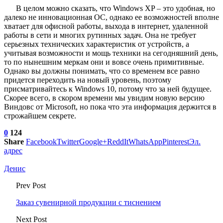
В целом можно сказать, что Windows XP – это удобная, но
далеко не инновационная ОС, однако ее возможностей вполне
хватает для офисной работы, выхода в интернет, удаленной
работы в сети и многих рутинных задач. Она не требует
серьезных технических характеристик от устройств, а
учитывая возможности и мощь техники на сегодняшний день,
то по нынешним меркам они и вовсе очень примитивные.
Однако вы должны понимать, что со временем все равно
придется переходить на новый уровень, поэтому
присматривайтесь к Windows 10, потому что за ней будущее.
Скорее всего, в скором времени мы увидим новую версию
Виндовс от Microsoft, но пока что эта информация держится в
строжайшем секрете.
0
124
Share
Facebook
Twitter
Google+
ReddIt
WhatsApp
Pinterest
Эл.
адрес
Денис
Prev Post
Заказ сувенирной продукции с тиснением
Next Post