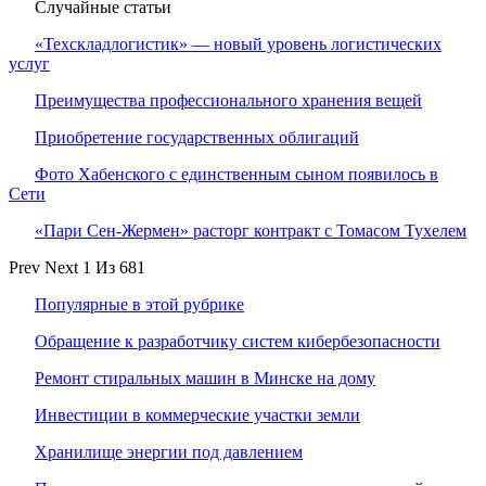
Случайные статьи
«Техскладлогистик» — новый уровень логистических
услуг
Преимущества профессионального хранения вещей
Приобретение государственных облигаций
Фото Хабенского с единственным сыном появилось в
Сети
«Пари Сен-Жермен» расторг контракт с Томасом Тухелем
Prev
Next
1 Из 681
Популярные в этой рубрике
Обращение к разработчику систем кибербезопасности
Ремонт стиральных машин в Минске на дому
Инвестиции в коммерческие участки земли
Хранилище энергии под давлением