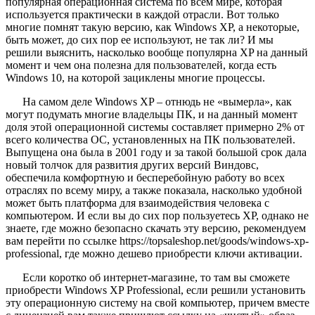
популярная операционная система по всем мире, которая
используется практически в каждой отрасли. Вот только
многие помнят такую версию, как Windows XP, а некоторые,
быть может, до сих пор ее используют, не так ли? И мы
решили выяснить, насколько вообще популярна XP на данный
момент и чем она полезна для пользователей, когда есть
Windows 10, на которой зациклены многие процессы.
На самом деле Windows XP – отнюдь не «вымерла», как
могут подумать многие владельцы ПК, и на данный момент
доля этой операционной системы составляет примерно 2% от
всего количества ОС, установленных на ПК пользователей.
Выпущена она была в 2001 году и за такой большой срок дала
новый толчок для развития других версий Виндовс,
обеспечила комфортную и бесперебойную работу во всех
отраслях по всему миру, а также показала, насколько удобной
может быть платформа для взаимодействия человека с
компьютером. И если вы до сих пор пользуетесь XP, однако не
знаете, где можно безопасно скачать эту версию, рекомендуем
вам перейти по ссылке https://topsaleshop.net/goods/windows-xp-
professional, где можно дешево приобрести ключи активации.
Если коротко об интернет-магазине, то там вы сможете
приобрести Windows XP Professional, если решили установить
эту операционную систему на свой компьютер, причем вместе