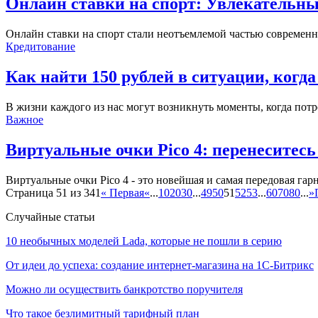
Онлайн ставки на спорт: Увлекательны
Онлайн ставки на спорт стали неотъемлемой частью совреме
Кредитование
Как найти 150 рублей в ситуации, когд
В жизни каждого из нас могут возникнуть моменты, когда пот
Важное
Виртуальные очки Pico 4: перенесите
Виртуальные очки Pico 4 - это новейшая и самая передовая гарн
Страница 51 из 341
« Первая
«
...
10
20
30
...
49
50
51
52
53
...
60
70
80
...
»
Случайные статьи
10 необычных моделей Lada, которые не пошли в серию
От идеи до успеха: создание интернет-магазина на 1С-Битрикс
Можно ли осуществить банкротство поручителя
Что такое безлимитный тарифный план