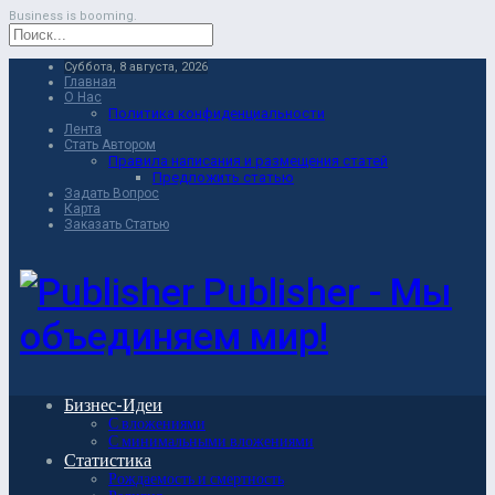
Business is booming.
Суббота, 8 августа, 2026
Главная
О Нас
Политика конфиденциальности
Лента
Стать Автором
Правила написания и размещения статей
Предложить статью
Задать Вопрос
Карта
Заказать Статью
Publisher - Мы
объединяем мир!
Бизнес-Идеи
С вложениями
С минимальными вложениями
Статистика
Рождаемость и смертность