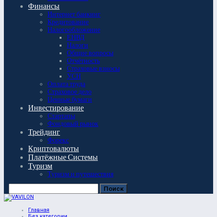
Финансы
Интернет банкинг
Кредитование
Налогообложение
ЕНВД
Налоги
Общие вопросы
Отчётность
Страховые взносы
УСН
Оплата труда
Страховое дело
Ценные бумаги
Инвестирование
Стартапы
Фондовый рынок
Трейдинг
Форекс
Криптовалюты
Платёжные Системы
Туризм
Туризм и путешествия
Главная
Без категории