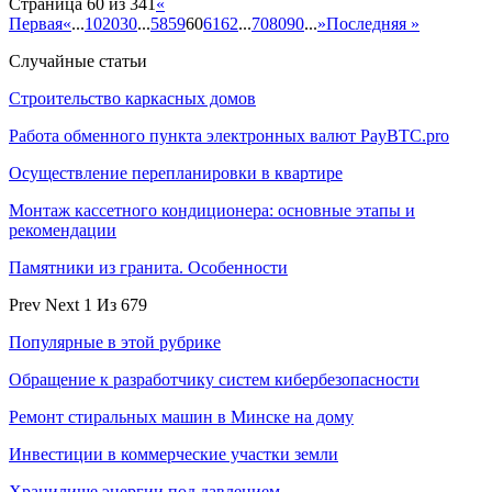
Страница 60 из 341
«
Первая
«
...
10
20
30
...
58
59
60
61
62
...
70
80
90
...
»
Последняя »
Случайные статьи
Строительство каркасных домов
Работа обменного пункта электронных валют PayBTC.pro
Осуществление перепланировки в квартире
Монтаж кассетного кондиционера: основные этапы и
рекомендации
Памятники из гранита. Особенности
Prev
Next
1 Из 679
Популярные в этой рубрике
Обращение к разработчику систем кибербезопасности
Ремонт стиральных машин в Минске на дому
Инвестиции в коммерческие участки земли
Хранилище энергии под давлением