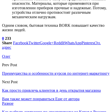
опасности. Материалы, которые применяются при
изготовлении приборов прочные и надежные. Потому,
устройства отлично противостоят различным
механическим нагрузкам.
Одним словом, бытовая техника BORK повышает качество
жизни людей.
0
233
Share
Facebook
Twitter
Google+
ReddIt
WhatsApp
Pinterest
Эл.
адрес
Олег
Prev Post
Преимущества и особенности курсов по интернет-маркетингу
Next Post
Как просто привлечь клиентов в день открытия магазина
Вам также может понравиться
Еще от автора
Разное
Как выбрать компанию по авиаперевозке из Китая в Россию