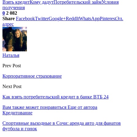
Взять кредит
Кому дадут
Потребительский займ
Условия
получения
0
2 082
Share
Facebook
Twitter
Google+
ReddIt
WhatsApp
Pinterest
Эл.
адрес
Наталья
Prev Post
Корпоративное страхование
Next Post
Как взять потребительский кредит в банке ВТБ 24
Вам также может понравиться
Еще от автора
Кредитование
Спортивные выходные в Сочи: аренда авто для фанатов
футбола и гонок