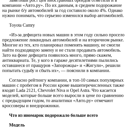
Заметный рост цен иностранных брендов отметили и в
компании «Авто.ру». По их данным, в среднем подорожание
на рынке б/у автомобилей за год составило около 4%. Однако
нужно понимать, что серьезно изменился выбор автомобилей.
Toyota Camry
«Из-за дефицита новых машин в этом году сильно просело
предложение ликвидных автомобилей и на вторичном рынке.
Многие из тех, кто планировал поменять машину, не смогли
найти подходящую замену и не стали продавать автомобиль.
Зато на фоне дефицита появилось много, прямо скажем,
антиквариата. Те, у кого в гараже десятилетиями пылились
оставшиеся от пращуров «Запорожцы» и «Жигули», решили
попытать судьбу и сбыть их», — пояснили в компании.
Согласно рейтингу компании, в топ-10 самых популярных
машин с пробегом в России кроме вышеперечисленных также
входят Lada 2121, Chevrolet Niva и Opel Astra. Что касается
моделей, которые больше всего выросли в цене по сравнению
с предыдущим годом, то аналитики «Авто.ру» отмечают
кроссоверы и внедорожники.
Что из иномарок подорожало больше всего
Модель