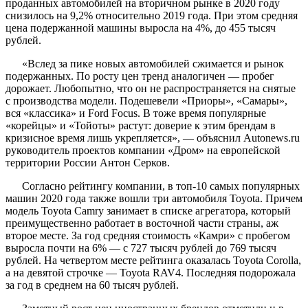
проданных автомобилей на вторичном рынке в 2020 году
снизилось на 9,2% относительно 2019 года. При этом средняя
цена подержанной машины выросла на 4%, до 455 тысяч
рублей.
«Вслед за пике новых автомобилей сжимается и рынок
подержанных. По росту цен тренд аналогичен — пробег
дорожает. Любопытно, что он не распространяется на снятые
с производства модели. Подешевели «Приоры», «Самары»,
вся «классика» и Ford Focus. В тоже время популярные
«корейцы» и «Тойоты» растут: доверие к этим брендам в
кризисное время лишь укрепляется», — объяснил Autonews.ru
руководитель проектов компании «Дром» на европейской
территории России Антон Серков.
Согласно рейтингу компании, в топ-10 самых популярных
машин 2020 года также вошли три автомобиля Toyota. Причем
модель Toyota Camry занимает в списке агрегатора, который
преимущественно работает в восточной части страны, аж
второе месте. За год средняя стоимость «Камри» с пробегом
выросла почти на 6% — с 727 тысяч рублей до 769 тысяч
рублей. На четвертом месте рейтинга оказалась Toyota Corolla,
а на девятой строчке — Toyota RAV4. Последняя подорожала
за год в среднем на 60 тысяч рублей.