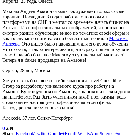
Кирилл, 23 года, Одесса
Максим Авдеев Амазон отзывы заслуживает только самые
хорошие. Последние 3 года я работал с торговыми
платформами на СНГ и мечтал со временем начать бизнес на
Amazon. Из профессиональных соображений, я постоянно
смотрю разные обучающие видео по тематике своей сферы и
как-то случайно наткнулся на бесплатный вебинар
Максима
Авдеева
. Это видео было наводящим для его курса обучения.
Что сказать, я так заинтересовался, что сразу пошёл покупать
курс. Спасибо большое Максиму за уникальный материал!
Теперь я в банде продавцов на Амазоне!
Сергей, 28 лет, Москва
Хочу сказать большое спасибо компании Level Consulting
Group за разработку уникального курса про работу на
Амазон! Курс обучения по Амазону, как повысить свой доход
на платформе. Рад быть участником такой программы, ведь
создавали её настоящие профессионалы этой сферы.
Благодарен за полученные знания!
Алексей, 37 лет, Санкт-Петербург
0
239
Share
Facebook
Twitter
Google+
ReddIt
WhatsApp
Pinterest
Эл.