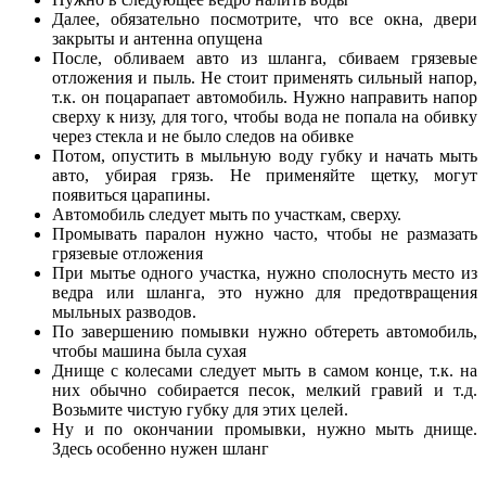
Далее, обязательно посмотрите, что все окна, двери
закрыты и антенна опущена
После, обливаем авто из шланга, сбиваем грязевые
отложения и пыль. Не стоит применять сильный напор,
т.к. он поцарапает автомобиль. Нужно направить напор
сверху к низу, для того, чтобы вода не попала на обивку
через стекла и не было следов на обивке
Потом, опустить в мыльную воду губку и начать мыть
авто, убирая грязь. Не применяйте щетку, могут
появиться царапины.
Автомобиль следует мыть по участкам, сверху.
Промывать паралон нужно часто, чтобы не размазать
грязевые отложения
При мытье одного участка, нужно сполоснуть место из
ведра или шланга, это нужно для предотвращения
мыльных разводов.
По завершению помывки нужно обтереть автомобиль,
чтобы машина была сухая
Днище с колесами следует мыть в самом конце, т.к. на
них обычно собирается песок, мелкий гравий и т.д.
Возьмите чистую губку для этих целей.
Ну и по окончании промывки, нужно мыть днище.
Здесь особенно нужен шланг