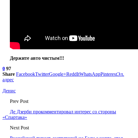
Держите авто чистым!!!
0
97
Share
Facebook
Twitter
Google+
ReddIt
WhatsApp
Pinterest
Эл.
адрес
Денис
Prev Post
Де Дзерби прокомментировал интерес со стороны
«Спартака»
Next Post