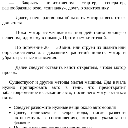
— Закрыть полиэтиленом стартер, генератор,
разнообразные реле, «сигналку», другую электронику.
— Далее, спец. раствором обрызгать мотор и весь отсек
двигателя.
— Пока мотор «замачивается» под действием моющего
вещества, идем ему в помощь. Протираем кисточкой.
— По истечение 20 — 30 мин. или струей из шланга или
опрыскивателем для домашних растений полить мотор и
убрать грязевые отложения.
— Далее следует оставить капот открытым, чтобы мотор
просох.
Существуют и другие методы мытья машины. Для начала
нужно припарковать авто в тени, что предотвратит
заблаговременное высыхание авто, после чего могут остаться
пятна.
Следует разложить нужные вещи около автомобиля
Далее, наливаем в ведро воды, после развести
автошампунь в соотношениях, которые указаны на
флаконе
Нужно в следующее ведро налить воды