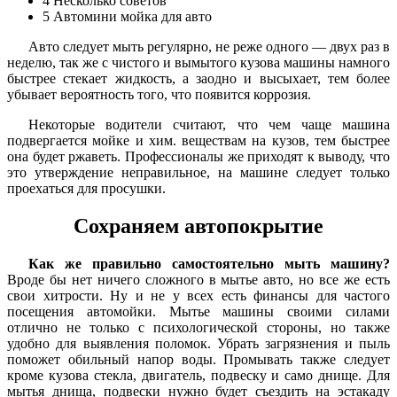
4
Несколько советов
5
Автомини мойка для авто
Авто следует мыть регулярно, не реже одного — двух раз в
неделю, так же с чистого и вымытого кузова машины намного
быстрее стекает жидкость, а заодно и высыхает, тем более
убывает вероятность того, что появится коррозия.
Некоторые водители считают, что чем чаще машина
подвергается мойке и хим. веществам на кузов, тем быстрее
она будет ржаветь. Профессионалы же приходят к выводу, что
это утверждение неправильное, на машине следует только
проехаться для просушки.
Сохраняем автопокрытие
Как же правильно самостоятельно мыть машину?
Вроде бы нет ничего сложного в мытье авто, но все же есть
свои хитрости. Ну и не у всех есть финансы для частого
посещения автомойки. Мытье машины своими силами
отлично не только с психологической стороны, но также
удобно для выявления поломок. Убрать загрязнения и пыль
поможет обильный напор воды. Промывать также следует
кроме кузова стекла, двигатель, подвеску и само днище. Для
мытья днища, подвески нужно будет съездить на эстакаду