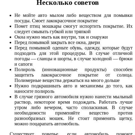
Несколько советов
Не мойте авто мылом либо веществом для помывки
посуды. Смоет лакокрасочное покрытие
Помет птиц мошкары смогут испортить покрытие. Их
следует смывать губкой или тряпкой
Окна нужно мыть как внутри, так и снаружи
Перед помывкой закрыть все окна, двери
Перед помывкой оденьте обувь, одежду, которые будут
подходить для этой процедуры. В случае отличной
погоды — сланцы и шорты, в случае холодной — брюки
и сапоги
Полироль (инновационные продукты) способен
защитить лакокрасочное покрытие от солнца.
Полимерные вещества держаться на много дольше
Нужно подкрашивать авто и механизмы до того, как
наносите полироль
В случае грязного автомобиля нужно нанести мыльный
раствор, некоторое время подождать. Работать лучше
утром либо вечером, часто споласкивая. В случае
необходимости применяйте вещество против
разнообразных мошек. Не стоит применять щетку,
можно поцарапать автомобиль.
Существует поверье, если автомобиль помоют