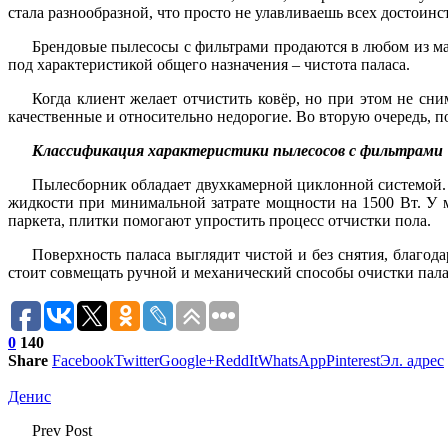
стала разнообразной, что просто не улавливаешь всех достоинс
Брендовые пылесосы с фильтрами продаются в любом из маг
под характеристикой общего назначения – чистота паласа.
Когда клиент желает отчистить ковёр, но при этом не сн
качественные и относительно недорогие. Во вторую очередь, п
Классификация характеристики пылесосов с фильтрами
Пылесборник обладает двухкамерной циклонной системой.
жидкости при минимальной затрате мощности на 1500 Вт. У м
паркета, плитки помогают упростить процесс отчистки пола.
Поверхность паласа выглядит чистой и без снятия, благо
стоит совмещать ручной и механический способы очистки пала
0
140
Share
Facebook
Twitter
Google+
ReddIt
WhatsApp
Pinterest
Эл. адрес
Денис
Prev Post