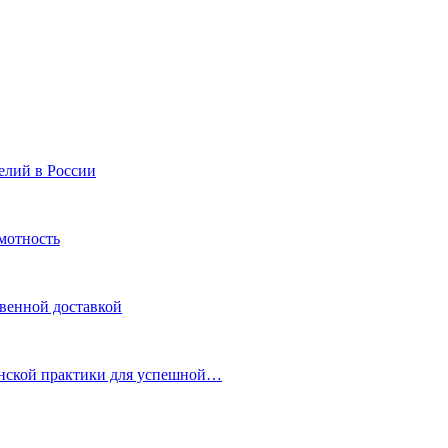
елий в России
мотность
овенной доставкой
инской практики для успешной…