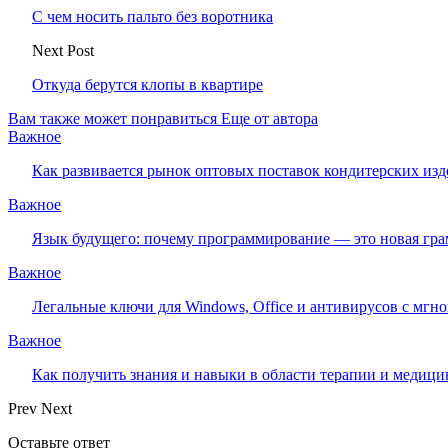
С чем носить пальто без воротника
Next Post
Откуда берутся клопы в квартире
Вам также может понравиться
Еще от автора
Важное
Как развивается рынок оптовых поставок кондитерских изд
Важное
Язык будущего: почему программирование — это новая гра
Важное
Легальные ключи для Windows, Office и антивирусов с мгн
Важное
Как получить знания и навыки в области терапии и медиц
Prev
Next
Оставьте ответ