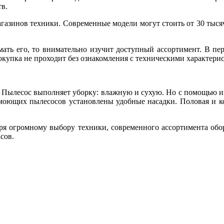
тв.
азинов техники. Современные модели могут стоить от 30 тысяч
имать его, то внимательно изучит доступный ассортимент. В п
окупка не проходит без ознакомления с техническими характери
 Пылесос выполняет уборку: влажную и сухую. Но с помощью и
оющих пылесосов установлены удобные насадки. Половая и ков
даря огромному выбору техники, современного ассортимента о
сов.