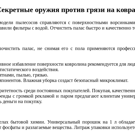
екретные оружия против грязи на ковр
одели пылесосов справляются с поверхностными ворсинками
вили фильтры с водой. Отчистить палас быстро и качественно т
почистить палас, не снимая его с пола применяются профес
ивное избавление поверхности ковролина рекомендуется для лю
тистатического воздействия.
ятнами, пылью, грязью.
мпонентов. Влажная уборка создаст безопасный микроклимат.
итетность среди постоянных покупателей. Покупая, качественн
ренды с громкой рекламой и паром предлагают клиентам униве
ь деньги на покупку.
делах бытовой химии. Универсальный порошок на 1 л обладае
т фосфаты и разлагаемые вещества. Литраж упаковки используетс