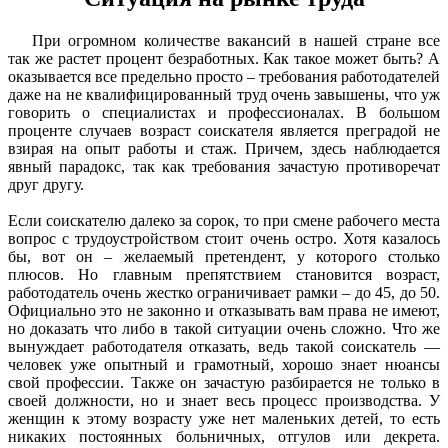
При огромном количестве вакансий в нашей стране все
так же растет процент безработных. Как такое может быть? А
оказывается все предельно просто – требования работодателей
даже на не квалифицированный труд очень завышены, что уж
говорить о специалистах и профессионалах. В большом
проценте случаев возраст соискателя является преградой не
взирая на опыт работы и стаж. Причем, здесь наблюдается
явный парадокс, так как требования зачастую противоречат
друг другу.
Если соискателю далеко за сорок, то при смене рабочего места
вопрос с трудоустройством стоит очень остро. Хотя казалось
бы, вот он – желаемый претендент, у которого столько
плюсов. Но главным препятствием становится возраст,
работодатель очень жестко ограничивает рамки – до 45, до 50.
Официально это не законно и отказывать вам права не имеют,
но доказать что либо в такой ситуации очень сложно. Что же
вынуждает работодателя отказать, ведь такой соискатель —
человек уже опытный и грамотный, хорошо знает нюансы
свой профессии. Также он зачастую разбирается не только в
своей должности, но и знает весь процесс производства. У
женщин к этому возрасту уже нет маленьких детей, то есть
никаких постоянных больничных, отгулов или декрета.