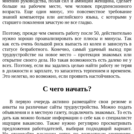
мнению руководства, полая сил и амбиций женщина, сделает
больше на рабочем месте, чем человек предпенсионного
возраста. Еще один минус, это повсеместное требование
знаний компьютера или английского языка, с которыми у
старшего поколения зачастую не все гладко.
Поэтому, прежде чем сменить работу после 50, действительно
нужно хорошо проанализировать все плюсы и минусы. Так
как есть очень большой риск выпасть из колеи и зависнуть в
статусе безработного. Конечно, самый удачный выход при
трудоустройстве на новое место – протекция знакомых или
открытие своего дела. Но такая возможность есть далеко не у
всех. Поэтому, если вы задались целью найти работу не теряя
в должности и зарплате, то запаситесь терпением и временем.
Это нелегко, но возможно, если проявить настойчивость.
С чего начать?
В первую очередь активно размещайте свои резюме и
анкеты на различные сайты трудоустройства. Можно подать
объявления и в местную газету, подключить знакомых. То есть
дать как можно больше информации о себе как о специалисте
ищущим вакансию. Также нужно регулярно просматривать
предложения работодателей, выбирая подходящий вариант.
Не отсеивайте вакансии четко по возрастным критериям,