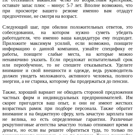
оставьте запас плюс – минус 5-7 лет. Вполне возможно, что
при просмотре вашего резюме именно вам отдадут
предпочтение, не смотря на возраст.
Следующий шаг, при обилии положительных ответов, это
собеседовании, на котором нужно суметь убедить
работодателя, что именно ваша кандидатура ему подходит.
Приложите максимум усилий, если возможно, поищите
информацию о данной компании, узнайте специфику ее
работы, поищите слабые места, на которые можно
ненавязчиво указать. Если предложат испытательный срок
или переобучение, то не спешите отказываться. Уделите
внимание и свой внешности и одежде, ведь руководитель
должен увидеть моложавого, активного человека, полного
энергии, а не старика, которому бы продержаться до пенсии.
Также, хороший вариант не обходить стороной предложения
частных фирм и индивидуальных предпринимателей. Им
скорее пригодится ваш опыт, и они не имеют жестких
возрастных рамок при подборе персонала. Также обратит
внимание и на бюджетную сферу, хоть зачастую зарплата там
не велика, но есть определенные гарантии. Различные
рекрутинговые агентства зачастую только отнимают время и
деньги, но если вы решите обратиться туда, то только по