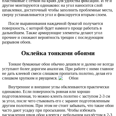
пластиковые с сеткой на краях для удобства фиксации. И те и
другие монтируются одинаково: на угол наносится слой
шпаклевки, достаточный чтобы заполнить проблемные места,
сверху устанавливается угол и фиксируется вторым слоем.
После выравнивания наждачной бумагой получается
поверхность, с которой будет намного проще работать в
дальнейшем. Также армирующие элементы делают угол
прочнее и снижают вероятность трещин с последующим
разрывом обоев.
Оклейка тонкими обоями
Тонкие бумажные обои обычно дешевле и далеко не всегда
уступают более дорогим аналогам. При работе с ними главное
не дать клеевой смеси слишком пропитать полотно, делая его
слишком хрупким и рвущимся.
Внутренние и внешние углы обклеиваются практически
одинаково. Если поверхность ровная или хорошо
подготовленная, то можно клеить полотно с заступом 2-3 см
за угол, после чего стыковать его с заранее подготовленным
другим полотном. При этом не стоит забывать, что такие обои
часто дают усадку при просыхании. Чтобы избежать
расхождения швов обои клеятся с небольшим нахлёстом в 2-3