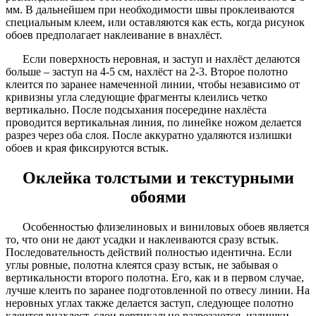
мм. В дальнейшем при необходимости швы проклеиваются
специальным клеем, или оставляются как есть, когда рисунок
обоев предполагает наклеивание в внахлёст.
Если поверхность неровная, и заступ и нахлёст делаются
больше – заступ на 4-5 см, нахлёст на 2-3. Второе полотно
клеится по заранее намеченной линии, чтобы независимо от
кривизны угла следующие фрагменты клеились четко
вертикально. После подсыхания посередине нахлёста
проводится вертикальная линия, по линейке ножом делается
разрез через оба слоя. После аккуратно удаляются излишки
обоев и края фиксируются встык.
Оклейка толстыми и текстурными
обоями
Особенностью флизелиновых и виниловых обоев является
то, что они не дают усадки и наклеиваются сразу встык.
Последовательность действий полностью идентична. Если
углы ровные, полотна клеятся сразу встык, не забывая о
вертикальности второго полотна. Его, как и в первом случае,
лучше клеить по заранее подготовленной по отвесу линии. На
неровных углах также делается заступ, следующее полотно
клеится внахлест, слои вертикально разрезаются, излишки