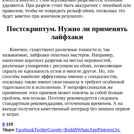
удаляются. При разрезе стоит быть аккуратнее с линейкой или
правилом, чтобы не повредить рельеф обоев, поскольку это
будет заметно при конечном результате.
Постскриптум. Нужно ли применять
лайфхаки
Конечно, существуют различные тонкости и, так
называемые, лайфхаки опытных мастеров. Например,
нанесение коротких разрезов на местах неровностей,
различные ухищрения с рисунком на обоях, позволяющие
скрыть не идеальность углов и многое другое. Но, эти
способы наиболее эффективны именно у специалистов,
поскольку также имеют свои нюансы и требуют особенной
тщательности в исполнении. У непрофессионалов же
применение этих приемов может повлечь за собой больше
проблем, чем пользы. Поэтому рекомендуется следовать
стандартным рекомендациям, отточенным временем. А на
выходе получится качественный интерьер без лишних нервов
и затрат.
0
119
Share
Facebook
Twitter
Google+
ReddIt
WhatsApp
Pinterest
Эл.