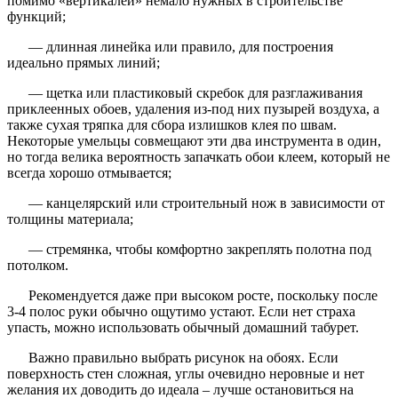
помимо «вертикалей» немало нужных в строительстве
функций;
— длинная линейка или правило, для построения
идеально прямых линий;
— щетка или пластиковый скребок для разглаживания
приклеенных обоев, удаления из-под них пузырей воздуха, а
также сухая тряпка для сбора излишков клея по швам.
Некоторые умельцы совмещают эти два инструмента в один,
но тогда велика вероятность запачкать обои клеем, который не
всегда хорошо отмывается;
— канцелярский или строительный нож в зависимости от
толщины материала;
— стремянка, чтобы комфортно закреплять полотна под
потолком.
Рекомендуется даже при высоком росте, поскольку после
3-4 полос руки обычно ощутимо устают. Если нет страха
упасть, можно использовать обычный домашний табурет.
Важно правильно выбрать рисунок на обоях. Если
поверхность стен сложная, углы очевидно неровные и нет
желания их доводить до идеала – лучше остановиться на