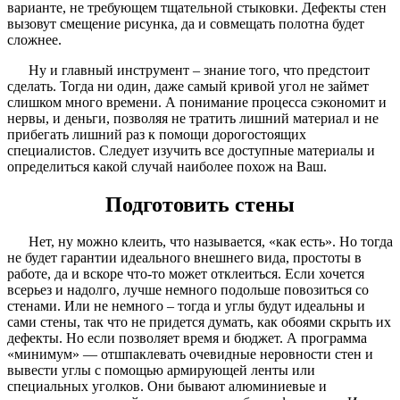
варианте, не требующем тщательной стыковки. Дефекты стен
вызовут смещение рисунка, да и совмещать полотна будет
сложнее.
Ну и главный инструмент – знание того, что предстоит
сделать. Тогда ни один, даже самый кривой угол не займет
слишком много времени. А понимание процесса сэкономит и
нервы, и деньги, позволяя не тратить лишний материал и не
прибегать лишний раз к помощи дорогостоящих
специалистов. Следует изучить все доступные материалы и
определиться какой случай наиболее похож на Ваш.
Подготовить стены
Нет, ну можно клеить, что называется, «как есть». Но тогда
не будет гарантии идеального внешнего вида, простоты в
работе, да и вскоре что-то может отклеиться. Если хочется
всерьез и надолго, лучше немного подольше повозиться со
стенами. Или не немного – тогда и углы будут идеальны и
сами стены, так что не придется думать, как обоями скрыть их
дефекты. Но если позволяет время и бюджет. А программа
«минимум» — отшпаклевать очевидные неровности стен и
вывести углы с помощью армирующей ленты или
специальных уголков. Они бывают алюминиевые и