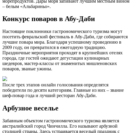
морепродуктов. Дары моря запивают лучшим местным вином
– белым «Альбариньо».
Конкурс поваров в Абу-Даби
Настоящие поклонники гастрономического туризма могут
посетить февральский фестиваль в Абу-Даби, где собираются
лучшие повара мира. Благодаря успешному проведению в
2009 году, он превратился в ежегодную традицию.
Праздничные мероприятия проходят в крупнейших отелях
города, где гостей ожидают дегустации кулинарных
шедевров, мастер-классы от знаменитых мишленовских
поваров, званые ужины.
После трех этапов онлайн голосования определятся
победители по десяти категориям. Главные из них – звание
шеф-повар года и лучший ресторан Абу-Даби.
Арбузное веселье
Забавным объектом гастрономического туризма является
австралийский город Чинчилла. Его называют арбузной
столицей страны. Здесь устраивается веселый праздник с