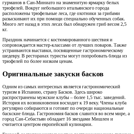
гурманов в Сан-Миниато на знаменитую ярмарку белых
трюфелей. Вокруг небольшого итальянского города
расположены трюфельные леса, где охотники за грибами
разыскивают их при помощи специально обученных собак.
Много лет назад в этих лесах был обнаружен гриб весом 2,5
кг.
Праздник начинается с костюмированного шествия и
сопровождается мастер-классами от лучших поваров. Также
устраиваются выставки, посвященные гастрономическому
шедевру. В ресторанах туристы могут попробовать блюда из
трюфелей по более низким ценам.
Оригинальные закуски басков
Одним из самых интересных является гастрономический
туризм в Испанию, страну Басков. Здесь широко
распространены мужские клубы – более 1,5 тыс. заведений.
История их возникновения восходит к 19 веку. Члены клуба
регулярно собираются и готовят по очереди национальные
баскские блюда. Гастрономия басков славится во всем мире, а
город Сан-Себастьян обладает 16 звездами Мишлен и
считается центром европейской кулинарии.