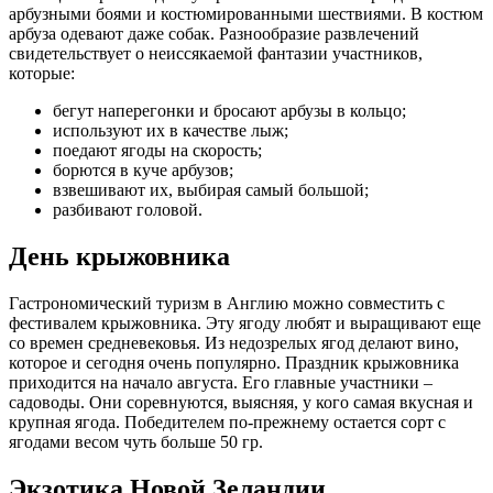
арбузными боями и костюмированными шествиями. В костюм
арбуза одевают даже собак. Разнообразие развлечений
свидетельствует о неиссякаемой фантазии участников,
которые:
бегут наперегонки и бросают арбузы в кольцо;
используют их в качестве лыж;
поедают ягоды на скорость;
борются в куче арбузов;
взвешивают их, выбирая самый большой;
разбивают головой.
День крыжовника
Гастрономический туризм в Англию можно совместить с
фестивалем крыжовника. Эту ягоду любят и выращивают еще
со времен средневековья. Из недозрелых ягод делают вино,
которое и сегодня очень популярно. Праздник крыжовника
приходится на начало августа. Его главные участники –
садоводы. Они соревнуются, выясняя, у кого самая вкусная и
крупная ягода. Победителем по-прежнему остается сорт с
ягодами весом чуть больше 50 гр.
Экзотика Новой Зеландии