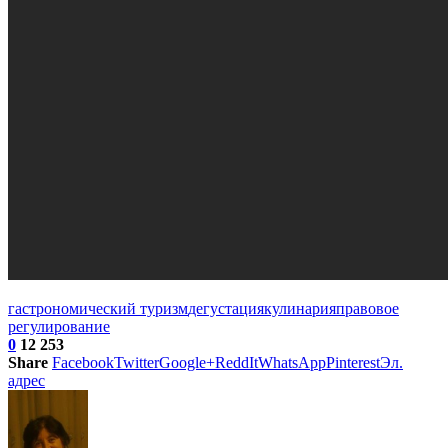
гастрономический туризм
дегустация
кулинария
правовое
регулирование
0
12 253
Share
Facebook
Twitter
Google+
ReddIt
WhatsApp
Pinterest
Эл.
адрес