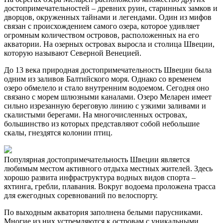
достопримечательностей – древних руин, старинных замков и
дворцов, окруженных тайнами и легендами. Один из мифов
связан с происхождением самого озера, которое удивляет
огромным количеством островов, расположенных на его
акватории. На озерных островах выросла и столица Швеции,
которую называют Северной Венецией.
До 13 века природная достопримечательность Швеции была
одним из заливов Балтийского моря. Однако со временем
озеро обмелело и стало внутренним водоемом. Сегодня оно
связано с морем шлюзными каналами. Озеро Меларен имеет
сильно изрезанную береговую линию с узкими заливами и
скалистыми берегами. На многочисленных островах,
большинство из которых представляют собой небольшие
скалы, гнездятся колонии птиц.
Популярная достопримечательность Швеции является
любимым местом активного отдыха местных жителей. Здесь
хорошо развита инфраструктура водных видов спорта –
яхтинга, гребли, плавания. Вокруг водоема проложена трасса
для ежегодных соревнований по велоспорту.
По выходным акватория заполнена белыми парусниками.
Многие из них устремляются к островам с уникальными