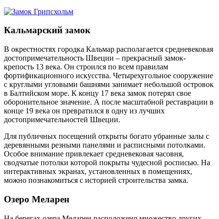
Кальмарский замок
В окрестностях городка Кальмар располагается средневековая
достопримечательность Швеции – прекрасный замок-
крепость 13 века. Он строился по всем правилам
фортификационного искусства. Четырехугольное сооружение
с круглыми угловыми башнями занимает небольшой островок
в Балтийском море. К концу 17 века замок потерял свое
оборонительное значение. А после масштабной реставрации в
конце 19 века он превратился в одну из лучших
достопримечательностей Швеции.
Для публичных посещений открыты богато убранные залы с
деревянными резными панелями и расписными потолками.
Особое внимание привлекает средневековая часовня,
сводчатые потолки которой покрыты чудесной росписью. На
интерактивных экранах, установленных в помещениях,
можно познакомиться с историей строительства замка.
Озеро Меларен
На берегах озера Меларен расположено множество других