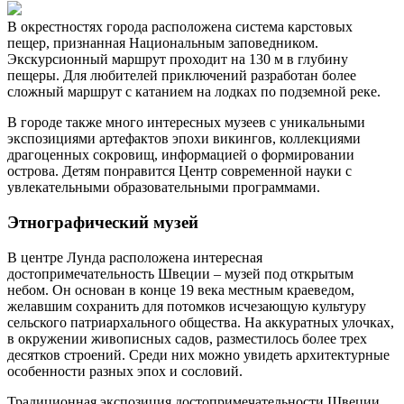
В окрестностях города расположена система карстовых
пещер, признанная Национальным заповедником.
Экскурсионный маршрут проходит на 130 м в глубину
пещеры. Для любителей приключений разработан более
сложный маршрут с катанием на лодках по подземной реке.
В городе также много интересных музеев с уникальными
экспозициями артефактов эпохи викингов, коллекциями
драгоценных сокровищ, информацией о формировании
острова. Детям понравится Центр современной науки с
увлекательными образовательными программами.
Этнографический музей
В центре Лунда расположена интересная
достопримечательность Швеции – музей под открытым
небом. Он основан в конце 19 века местным краеведом,
желавшим сохранить для потомков исчезающую культуру
сельского патриархального общества. На аккуратных улочках,
в окружении живописных садов, разместилось более трех
десятков строений. Среди них можно увидеть архитектурные
особенности разных эпох и сословий.
Традиционная экспозиция достопримечательности Швеции