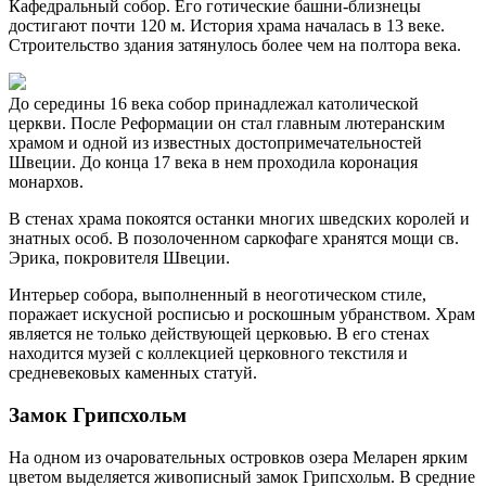
Кафедральный собор. Его готические башни-близнецы
достигают почти 120 м. История храма началась в 13 веке.
Строительство здания затянулось более чем на полтора века.
До середины 16 века собор принадлежал католической
церкви. После Реформации он стал главным лютеранским
храмом и одной из известных достопримечательностей
Швеции. До конца 17 века в нем проходила коронация
монархов.
В стенах храма покоятся останки многих шведских королей и
знатных особ. В позолоченном саркофаге хранятся мощи св.
Эрика, покровителя Швеции.
Интерьер собора, выполненный в неоготическом стиле,
поражает искусной росписью и роскошным убранством. Храм
является не только действующей церковью. В его стенах
находится музей с коллекцией церковного текстиля и
средневековых каменных статуй.
Замок Грипсхольм
На одном из очаровательных островков озера Меларен ярким
цветом выделяется живописный замок Грипсхольм. В средние