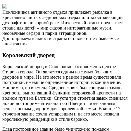
Поклонников активного отдыха привлекает рыбалка в
кристально чистых ледниковых озерах или захватывающий
дух рафтинг по горной реке. Интересный отдых предлагает
страна для детей – мир сказок и интерактивные музеи,
необычные сафари и парки аттракционов.
Достопримечательности страны оставляют незабываемые
впечатления.
Королевский дворец
Королевский дворец в Стокгольме расположен в центре
Старого города. Он является одним из самых больших
дворцов в мире. На его месте в разное время существовали
постройки, имевшие определенное историческое значение.
Например, во времена Средневековья был сооружен замок-
крепость, выполнявший функции сторожевой крепости на
водном пути из Балтики. Спустя три столетия замок сменился
новой достопримечательностью Швеции – изысканным
ренессансным дворцом для королевской семьи. В конце 17
столетия здание сочли устаревшим и на его месте возвели
королевскую резиденцию в стиле барокко.
Едва построенное здание было уничтожено пожаром.