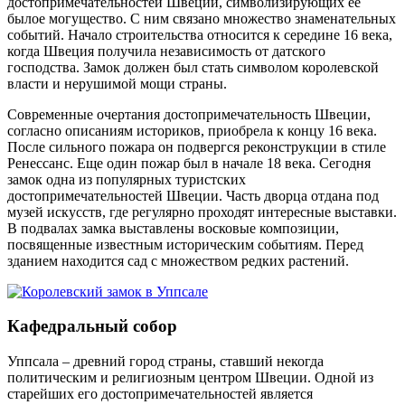
достопримечательностей Швеции, символизирующих ее
былое могущество. С ним связано множество знаменательных
событий. Начало строительства относится к середине 16 века,
когда Швеция получила независимость от датского
господства. Замок должен был стать символом королевской
власти и нерушимой мощи страны.
Современные очертания достопримечательность Швеции,
согласно описаниям историков, приобрела к концу 16 века.
После сильного пожара он подвергся реконструкции в стиле
Ренессанс. Еще один пожар был в начале 18 века. Сегодня
замок одна из популярных туристских
достопримечательностей Швеции. Часть дворца отдана под
музей искусств, где регулярно проходят интересные выставки.
В подвалах замка выставлены восковые композиции,
посвященные известным историческим событиям. Перед
зданием находится сад с множеством редких растений.
Кафедральный собор
Уппсала – древний город страны, ставший некогда
политическим и религиозным центром Швеции. Одной из
старейших его достопримечательностей является