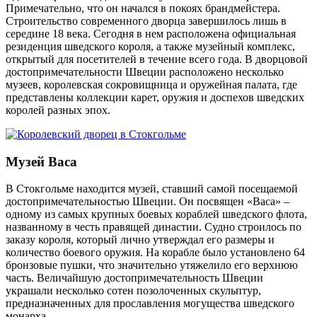
Примечательно, что он начался в покоях брандмейстера.
Строительство современного дворца завершилось лишь в
середине 18 века. Сегодня в нем расположена официальная
резиденция шведского короля, а также музейный комплекс,
открытый для посетителей в течение всего года. В дворцовой
достопримечательности Швеции расположено несколько
музеев, королевская сокровищница и оружейная палата, где
представлены коллекции карет, оружия и доспехов шведских
королей разных эпох.
Музей Васа
В Стокгольме находится музей, ставший самой посещаемой
достопримечательностью Швеции. Он посвящен «Васа»
–
одному из самых крупных боевых кораблей шведского флота,
названному в честь правящей династии. Судно строилось по
заказу короля, который лично утверждал его размеры и
количество боевого оружия. На корабле было установлено 64
бронзовые пушки, что значительно утяжелило его верхнюю
часть. Величайшую достопримечательность Швеции
украшали несколько сотен позолоченных скульптур,
предназначенных для прославления могущества шведского
монарха.