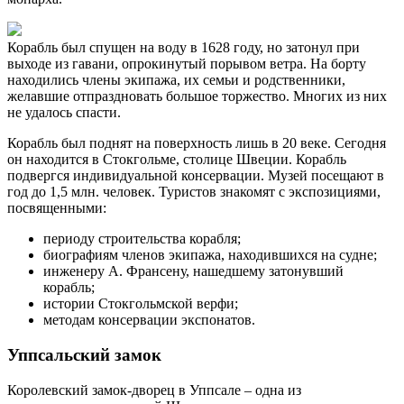
Корабль был спущен на воду в 1628 году, но затонул при
выходе из гавани, опрокинутый порывом ветра. На борту
находились члены экипажа, их семьи и родственники,
желавшие отпраздновать большое торжество. Многих из них
не удалось спасти.
Корабль был поднят на поверхность лишь в 20 веке. Сегодня
он находится в Стокгольме, столице Швеции. Корабль
подвергся индивидуальной консервации. Музей посещают в
год до 1,5 млн. человек. Туристов знакомят с экспозициями,
посвященными:
периоду строительства корабля;
биографиям членов экипажа, находившихся на судне;
инженеру А. Франсену, нашедшему затонувший
корабль;
истории Стокгольмской верфи;
методам консервации экспонатов.
Уппсальский замок
Королевский замок-дворец в Уппсале – одна из