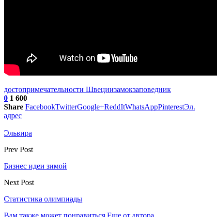
достопримечательности Швеции
замок
заповедник
0
1 600
Share
Facebook
Twitter
Google+
ReddIt
WhatsApp
Pinterest
Эл.
адрес
Эльвира
Prev Post
Бизнес идеи зимой
Next Post
Статистика олимпиады
Вам также может понравиться
Еще от автора