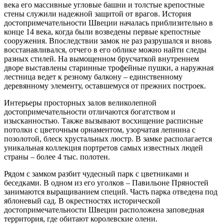
века его массивные угловые башни и толстые крепостные
стены служили надежной защитой от врагов. История
достопримечательности Швеции началась приблизительно в
конце 14 века, когда были возведены первые крепостные
сооружения. Впоследствии замок не раз разрушался и вновь
восстанавливался, отчего в его облике можно найти следы
разных стилей. На вымощенном брусчаткой внутреннем
дворе выставлены старинные трофейные пушки, а наружная
лестница ведет к резному балкону – единственному
деревянному элементу, оставшемуся от прежних построек.
Интерьеры просторных залов великолепной
достопримечательности отличаются богатством и
изысканностью. Также вызывают восхищение расписные
потолки с цветочным орнаментом, узорчатая лепнина с
позолотой, блеск хрустальных люстр. В замке располагается
уникальная коллекция портретов самых известных людей
страны – более 4 тыс. полотен.
Рядом с замком разбит чудесный парк с цветниками и
беседками. В одном из его уголков – Павильоне Пряностей
занимаются выращиванием специй. Часть парка отведена под
яблоневый сад. В окрестностях исторической
достопримечательности Швеции расположена заповедная
территория, где обитают королевские олени.