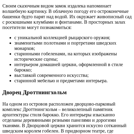
Своим сказочным видом замок издалека напоминает
волшебную картинку. В облачную погоду его остроконечные
башенки будто парят над водой. Их окружает живописный сад
с роскошными клумбами и фонтанами. В просторных залах
посетители могут познакомиться:
с уникальной коллекцией рыцарского оружия;
знаменитыми полотнами и портретами шведских
монархов;
старинными гобеленами, на которых изображены
исторические сцены;
интерьером домашней церкви, оформленной в стиле
барокко;
выставкой современного искусства;
старинной мебелью и предметами интерьера.
Дворец Дроттнингхольм
На одном из островов расположен дворцово-парковый
комплекс Дроттнингхольм – великолепный памятник
архитектуры стиля барокко. Его интерьеры изысканно
отделаны деревянными резными панелями и дорогими
тканями. В Дворцовой церкви хранится искусно сотканный
шведским королем гобелен. В придворном театре, где