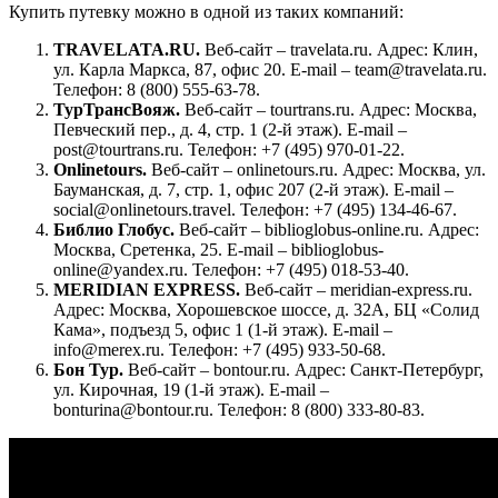
Купить путевку можно в одной из таких компаний:
TRAVELATA.RU.
Веб-сайт – travelata.ru. Адрес: Клин,
ул. Карла Маркса, 87, офис 20. E-mail – team@travelata.ru.
Телефон: 8 (800) 555-63-78.
ТурТрансВояж.
Веб-сайт – tourtrans.ru. Адрес: Москва,
Певческий пер., д. 4, стр. 1 (2-й этаж). E-mail –
post@tourtrans.ru. Телефон: +7 (495) 970-01-22.
Onlinetours.
Веб-сайт – onlinetours.ru. Адрес: Москва, ул.
Бауманская, д. 7, стр. 1, офис 207 (2-й этаж). E-mail –
social@onlinetours.travel
. Телефон: +7 (495) 134-46-67.
Библио Глобус.
Веб-сайт – biblioglobus-online.ru. Адрес:
Москва, Сретенка, 25. E-mail – biblioglobus-
online@yandex.ru. Телефон: +7 (495) 018-53-40.
MERIDIAN
EXPRESS.
Веб-сайт – meridian-express.ru.
Адрес: Москва, Хорошевское шоссе, д. 32А, БЦ «Солид
Кама», подъезд 5, офис 1 (1-й этаж). E-mail –
info@merex.ru
. Телефон: +7 (495) 933-50-68.
Бон Тур.
Веб-сайт – bontour.ru. Адрес: Санкт-Петербург,
ул. Кирочная, 19 (1-й этаж). E-mail –
bonturina@bontour.ru. Телефон: 8 (800) 333-80-83.