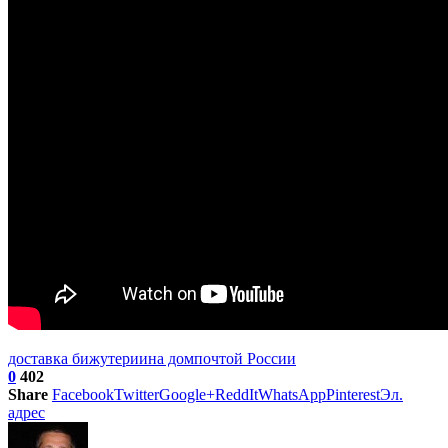
доставка бижутерии
на дом
почтой России
0
402
Share
Facebook
Twitter
Google+
ReddIt
WhatsApp
Pinterest
Эл.
адрес