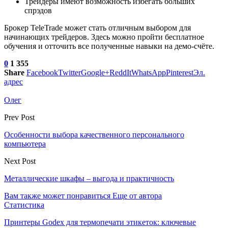
Трейдеры имеют возможность избегать больших
спрэдов
Брокер TeleTrade может стать отличным выбором для
начинающих трейдеров. Здесь можно пройти бесплатное
обучения и отточить все полученные навыки на демо-счёте.
0
1 355
Share
Facebook
Twitter
Google+
ReddIt
WhatsApp
Pinterest
Эл.
адрес
Олег
Prev Post
Особенности выбора качественного персонального
компьютера
Next Post
Металлические шкафы – выгода и практичность
Вам также может понравиться
Еще от автора
Статистика
Принтеры Godex для термопечати этикеток: ключевые