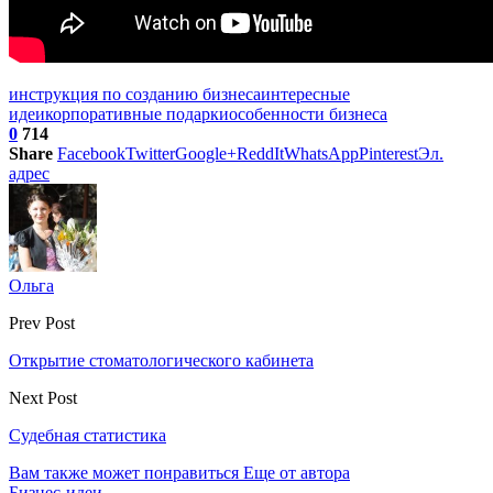
инструкция по созданию бизнеса
интересные
идеи
корпоративные подарки
особенности бизнеса
0
714
Share
Facebook
Twitter
Google+
ReddIt
WhatsApp
Pinterest
Эл.
адрес
Ольга
Prev Post
Открытие стоматологического кабинета
Next Post
Судебная статистика
Вам также может понравиться
Еще от автора
Бизнес-идеи