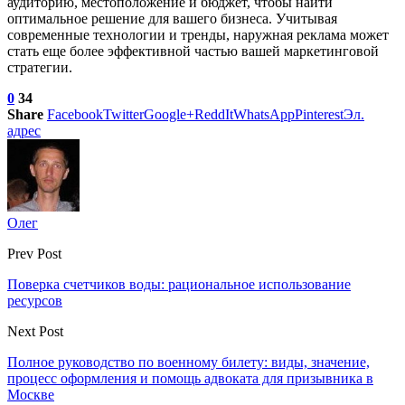
аудиторию, местоположение и бюджет, чтобы найти
оптимальное решение для вашего бизнеса. Учитывая
современные технологии и тренды, наружная реклама может
стать еще более эффективной частью вашей маркетинговой
стратегии.
0
34
Share
Facebook
Twitter
Google+
ReddIt
WhatsApp
Pinterest
Эл.
адрес
Олег
Prev Post
Поверка счетчиков воды: рациональное использование
ресурсов
Next Post
Полное руководство по военному билету: виды, значение,
процесс оформления и помощь адвоката для призывника в
Москве