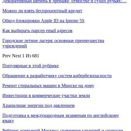
Декоративный щебень в дренаже, отмостке и сухих ручьях:…
Можно ли взять беспроцентный кредит
Обход блокировки Apple ID на Ipnone 5S
Как выбирать парсер email адресов
Городские летние лагеря: основные преимущества
учреждений
Prev
Next
1 Из 681
Популярные в этой рубрике
Обращение к разработчику систем кибербезопасности
Ремонт стиральных машин в Минске на дому
Инвестиции в коммерческие участки земли
Хранилище энергии под давлением
Подготовка к международным экзаменам по английскому
языку
Рейтинг компаний Москвы: сравнение гарантий и скорости…