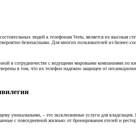
остоятельных людей к телефонам Vertu, является их высокая с
евероятно безопасными. Для многих пользователей из бизнес-со
ной в сотрудничестве с ведущими мировыми компаниями по киб
уверены в том, что их телефон надежно защищен от несанкциони
ивилегии
щему уникальными, – это эксклюзивные услуги для владельцев. 
занные с повседневной жизнью: от бронирования отелей и ресто