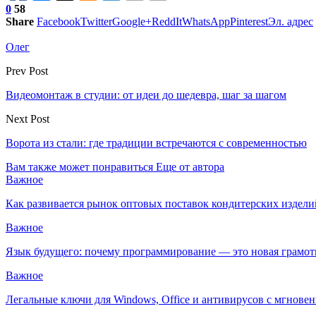
0
58
Share
Facebook
Twitter
Google+
ReddIt
WhatsApp
Pinterest
Эл. адрес
Олег
Prev Post
Видеомонтаж в студии: от идеи до шедевра, шаг за шагом
Next Post
Ворота из стали: где традиции встречаются с современностью
Вам также может понравиться
Еще от автора
Важное
Как развивается рынок оптовых поставок кондитерских издели
Важное
Язык будущего: почему программирование — это новая грамот
Важное
Легальные ключи для Windows, Office и антивирусов с мгнове