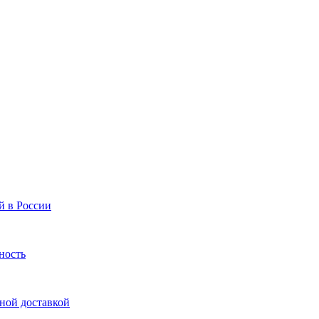
й в России
ность
нной доставкой