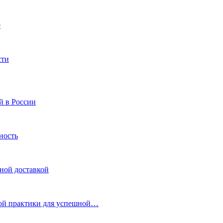
е
сти
й в России
ность
нной доставкой
кой практики для успешной…