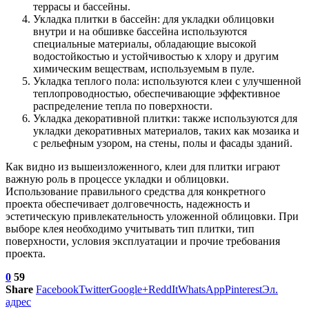
террасы и бассейны.
Укладка плитки в бассейн: для укладки облицовки
внутри и на обшивке бассейна используются
специальные материалы, обладающие высокой
водостойкостью и устойчивостью к хлору и другим
химическим веществам, используемым в пуле.
Укладка теплого пола: используются клеи с улучшенной
теплопроводностью, обеспечивающие эффективное
распределение тепла по поверхности.
Укладка декоративной плитки: также используются для
укладки декоративных материалов, таких как мозаика и
с рельефным узором, на стены, полы и фасады зданий.
Как видно из вышеизложенного, клеи для плитки играют
важную роль в процессе укладки и облицовки.
Использование правильного средства для конкретного
проекта обеспечивает долговечность, надежность и
эстетическую привлекательность уложенной облицовки. При
выборе клея необходимо учитывать тип плитки, тип
поверхности, условия эксплуатации и прочие требования
проекта.
0
59
Share
Facebook
Twitter
Google+
ReddIt
WhatsApp
Pinterest
Эл.
адрес