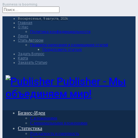
Business is booming.
Воскресенье, 9 августа, 2026
Главная
О Нас
Политика конфиденциальности
Лента
Стать Автором
Правила написания и размещения статей
Предложить статью
Задать Вопрос
Карта
Заказать Статью
Publisher - Мы
объединяем мир!
Бизнес-Идеи
С вложениями
С минимальными вложениями
Статистика
Рождаемость и смертность