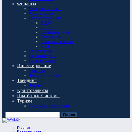
Финансы
Интернет банкинг
Кредитование
Налогообложение
ЕНВД
Налоги
Общие вопросы
Отчётность
Страховые взносы
УСН
Оплата труда
Страховое дело
Ценные бумаги
Инвестирование
Стартапы
Фондовый рынок
Трейдинг
Форекс
Криптовалюты
Платёжные Системы
Туризм
Туризм и путешествия
Главная
Без категории