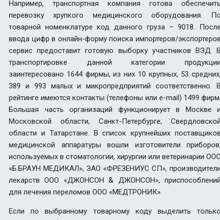
Например, транспортная компания готова обеспечит
перевозку хрупкого медицинского оборудования. П
товарной номенклатуре код данного груза – 9018. Посл
ввода цифр в онлайн-форму поиска импортеров/экспортеро
сервис предоставит готовую выборку участников ВЭД. 
транспортировке данной категории продукци
заинтересовано 1644 фирмы, из них 10 крупных, 53 средних
389 и 993 малых и микропредприятий соответственно. 
рейтинге имеются контакты (телефоны или e-mail) 1499 фирм
Большая часть организаций функционирует в Москве 
Московской области, Санкт-Петербурге, Свердловско
области и Татарстане. В список крупнейших поставщико
медицинской аппаратуры вошли изготовители приборов
используемых в стоматологии, хирургии или ветеринарии ОО
«Б.БРАУН МЕДИКАЛ», ЗАО «ФРЕЗЕНИУС СП», производител
лекарств ООО «ДЖОНСОН & ДЖОНСОН», приспособлени
для лечения переломов ООО «МЕДТРОНИК».
Если по выбранному товарному коду выделить тольк