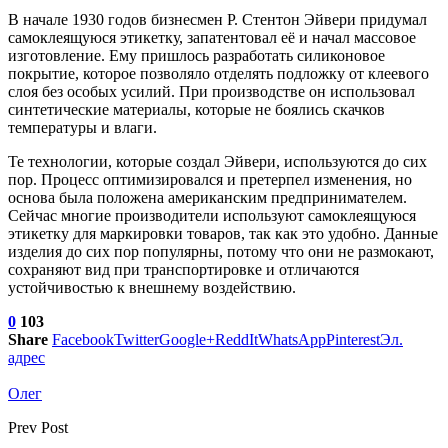
В начале 1930 годов бизнесмен Р. Стентон Эйвери придумал
самоклеящуюся этикетку, запатентовал её и начал массовое
изготовление. Ему пришлось разработать силиконовое
покрытие, которое позволяло отделять подложку от клеевого
слоя без особых усилий. При производстве он использовал
синтетические материалы, которые не боялись скачков
температуры и влаги.
Те технологии, которые создал Эйвери, используются до сих
пор. Процесс оптимизировался и претерпел изменения, но
основа была положена американским предпринимателем.
Сейчас многие производители используют самоклеящуюся
этикетку для маркировки товаров, так как это удобно. Данные
изделия до сих пор популярны, потому что они не размокают,
сохраняют вид при транспортировке и отличаются
устойчивостью к внешнему воздействию.
0
103
Share
Facebook
Twitter
Google+
ReddIt
WhatsApp
Pinterest
Эл.
адрес
Олег
Prev Post