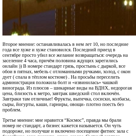
Второе мнение: останавливалась в нем лет 10, но последние
года все хуже и хуже становился. Последний приезд в
сентябре просто убил все желание возвращаться: очередь на
заселение 4 часа, причём половина ждущих зарегились
онлайн )) В номере стандарт грязь, простынь с дыркой, все
обои в пятнах, мебель с отломанными ручками, холод, с окон
дует ( спала в тёплом костюме) . На просьбы переселить
администрация положила болт и «извинилась» чашкой
винограда. Из плюсов – шикарные виды на ВДНХ, недорогая
цена, близость к метро, завтрак шведский стол включён.
Завтраки там отличные! Фрукты, выпечка, сосиски, колбасы,
сыры, йогурты, каши, гарниры, овощи- плотно поесть без
проблем.
Третье мнение: мне нравится “Космос”, правда мы брали
номер не стандарт, а бизнес кажется называется. Он чуть
подороже, но получше и включено посещение фитнес зала с