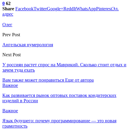
0
62
Share
Facebook
Twitter
Google+
ReddIt
WhatsApp
Pinterest
Эл.
адрес
Олег
Prev Post
Ангельская нумерология
Next Post
У россиян растет спрос на Маврикий. Сколько стоит отдых и
зачем туда ехать
Вам также может понравиться
Еще от автора
Важное
Как развивается рынок оптовых поставок кондитерских
изделий в России
Важное
Язык будущего: почему программирование — это новая
грамотность