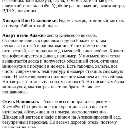
бассейном, зона джакузи, сауна, хамам. Сытный завтрак
шведский стол включён. Удобное расположение, рядом метро,
ВДНХ, магазины.
Холидей Инн Сокольники.
Рядом с метро, отличный завтрак
и номер. Район тихий, парк.
Апарт-отель Адажио
около Киевского вокзала.
Останавливались в прошлом году на Рождество, там
несколько отелей в одном здании. У них номер очень
интересный, все продумано до мелочей, как я люблю. Кровать
трансформируется в диван, например. У письменного стола
выдвигается доска и получается обеденный стол, отличная
мини-кухня с посудой в номере. Есть тапочки, халаты, все
чисто, современно, температуру в номере ставишь сам какую
надо. И также включено пользование комплекса с бассейном.
Но завтрак за отдельную плату и дорогой. Но поскольку была
мини-кухня, мы завтрак не стали брать. А так все
понравилось.
Отель Националь
– больше всего понравился, рядом с
Кремлём. Он просто вне конкуренции – и по красоте
интерьера, обслуживанию номера, местоположению.
Шикарный завтрак в кафе с видом на Александровский сад,
безупречный персонал. Но весьма дорогой отель, поэтому
подойдёт не всем.