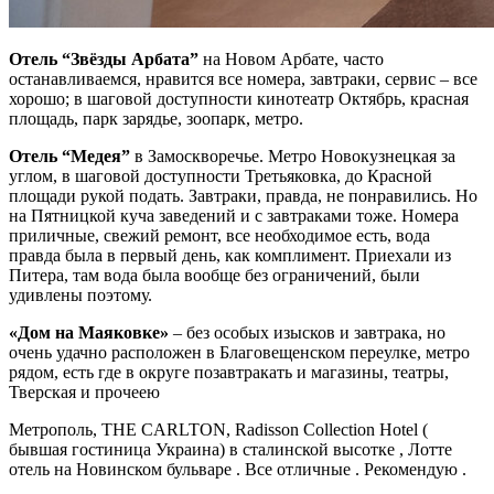
Отель “Звёзды Арбата”
на Новом Арбате, часто
останавливаемся, нравится все номера, завтраки, сервис – все
хорошо; в шаговой доступности кинотеатр Октябрь, красная
площадь, парк зарядье, зоопарк, метро.
Отель “Медея”
в Замоскворечье. Метро Новокузнецкая за
углом, в шаговой доступности Третьяковка, до Красной
площади рукой подать. Завтраки, правда, не понравились. Но
на Пятницкой куча заведений и с завтраками тоже. Номера
приличные, свежий ремонт, все необходимое есть, вода
правда была в первый день, как комплимент. Приехали из
Питера, там вода была вообще без ограничений, были
удивлены поэтому.
«Дом на Маяковке»
– без особых изысков и завтрака, но
очень удачно расположен в Благовещенском переулке, метро
рядом, есть где в округе позавтракать и магазины, театры,
Тверская и прочеею
Метрополь, THE CARLTON, Radisson Collection Hotel (
бывшая гостиница Украина) в сталинской высотке , Лотте
отель на Новинском бульваре . Все отличные . Рекомендую .