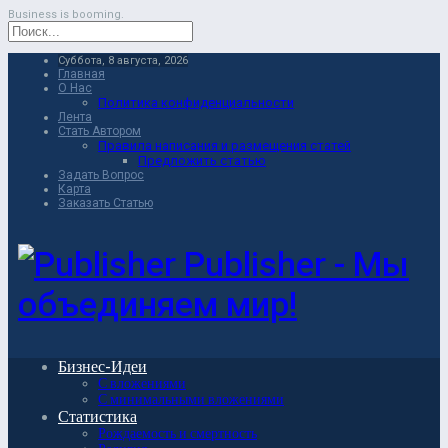
Business is booming.
Суббота, 8 августа, 2026
Главная
О Нас
Политика конфиденциальности
Лента
Стать Автором
Правила написания и размещения статей
Предложить статью
Задать Вопрос
Карта
Заказать Статью
Publisher - Мы
объединяем мир!
Бизнес-Идеи
С вложениями
С минимальными вложениями
Статистика
Рождаемость и смертность