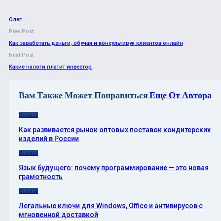
Олег
Prev Post
Как заработать деньги, обучая и консультируя клиентов онлайн
Next Post
Какие налоги платит инвестор
Вам Также Может Понравиться
Еще От Автора
Важное
Как развивается рынок оптовых поставок кондитерских
изделий в России
Важное
Язык будущего: почему программирование — это новая
грамотность
Важное
Легальные ключи для Windows, Office и антивирусов с
мгновенной доставкой