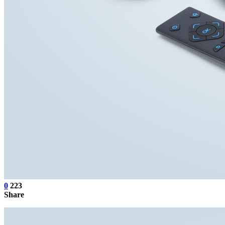
0
223
Share