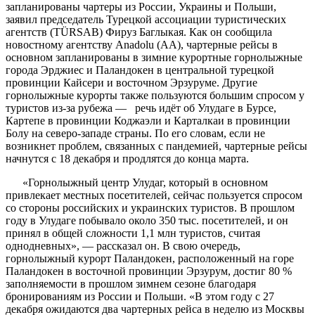
запланированы чартеры из России, Украины и Польши,
заявил председатель Турецкой ассоциации туристических
агентств (TÜRSAB) Фируз Баглыкая. Как он сообщила
новостному агентству Anadolu (AA), чартерные рейсы в
основном запланированы в зимние курортные горнолыжные
города Эрджиес и Паландокен в центральной турецкой
провинции Кайсери и восточном Эрзуруме. Другие
горнолыжные курорты также пользуются большим спросом у
туристов из-за рубежа — речь идёт об Улудаге в Бурсе,
Картепе в провинции Коджаэли и Карталкаи в провинции
Болу на северо-западе страны. По его словам, если не
возникнет проблем, связанных с пандемией, чартерные рейсы
начнутся с 18 декабря и продлятся до конца марта.
«Горнолыжный центр Улудаг, который в основном
привлекает местных посетителей, сейчас пользуется спросом
со стороны российских и украинских туристов. В прошлом
году в Улудаге побывало около 350 тыс. посетителей, и он
принял в общей сложности 1,1 млн туристов, считая
однодневных», — рассказал он. В свою очередь,
горнолыжный курорт Паландокен, расположенный на горе
Паландокен в восточной провинции Эрзурум, достиг 80 %
заполняемости в прошлом зимнем сезоне благодаря
бронированиям из России и Польши. «В этом году с 27
декабря ожидаются два чартерных рейса в неделю из Москвы