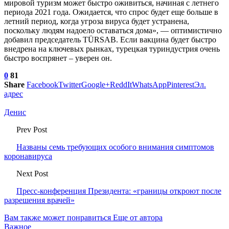
мировой туризм может быстро оживиться, начиная с летнего
периода 2021 года. Ожидается, что спрос будет еще больше в
летний период, когда угроза вируса будет устранена,
поскольку людям надоело оставаться дома», — оптимистично
добавил председатель TÜRSAB. Если вакцина будет быстро
внедрена на ключевых рынках, турецкая туриндустрия очень
быстро воспрянет – уверен он.
0
81
Share
Facebook
Twitter
Google+
ReddIt
WhatsApp
Pinterest
Эл.
адрес
Денис
Prev Post
Названы семь требующих особого внимания симптомов
коронавируса
Next Post
Пресс-конференция Президента: «границы откроют после
разрешения врачей»
Вам также может понравиться
Еще от автора
Важное