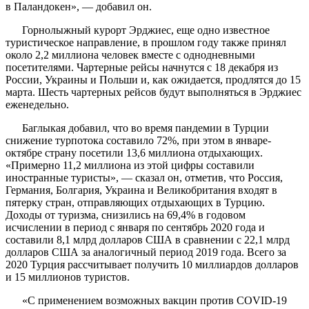
в Паландокен», — добавил он.
Горнолыжный курорт Эрджиес, еще одно известное
туристическое направление, в прошлом году также принял
около 2,2 миллиона человек вместе с однодневными
посетителями. Чартерные рейсы начнутся с 18 декабря из
России, Украины и Польши и, как ожидается, продлятся до 15
марта. Шесть чартерных рейсов будут выполняться в Эрджиес
еженедельно.
Баглыкая добавил, что во время пандемии в Турции
снижение турпотока составило 72%, при этом в январе-
октябре страну посетили 13,6 миллиона отдыхающих.
«Примерно 11,2 миллиона из этой цифры составили
иностранные туристы», — сказал он, отметив, что Россия,
Германия, Болгария, Украина и Великобритания входят в
пятерку стран, отправляющих отдыхающих в Турцию.
Доходы от туризма, снизились на 69,4% в годовом
исчислении в период с января по сентябрь 2020 года и
составили 8,1 млрд долларов США в сравнении с 22,1 млрд
долларов США за аналогичный период 2019 года. Всего за
2020 Турция рассчитывает получить 10 миллиардов долларов
и 15 миллионов туристов.
«С применением возможных вакцин против COVID-19