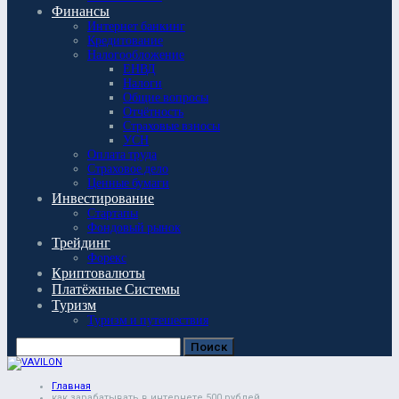
Финансы
Интернет банкинг
Кредитование
Налогообложение
ЕНВД
Налоги
Общие вопросы
Отчётность
Страховые взносы
УСН
Оплата труда
Страховое дело
Ценные бумаги
Инвестирование
Стартапы
Фондовый рынок
Трейдинг
Форекс
Криптовалюты
Платёжные Системы
Туризм
Туризм и путешествия
Главная
как зарабатывать в интернете 500 рублей