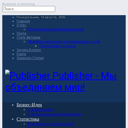
Business is booming.
Понедельник, 10 августа, 2026
Главная
О Нас
Политика конфиденциальности
Лента
Стать Автором
Правила написания и размещения статей
Предложить статью
Задать Вопрос
Карта
Заказать Статью
Publisher - Мы
объединяем мир!
Бизнес-Идеи
С вложениями
С минимальными вложениями
Статистика
Рождаемость и смертность