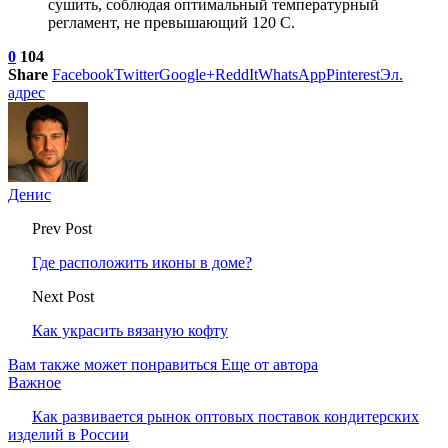
сушить, соблюдая оптимальный температурный
регламент, не превышающий 120 С.
0
104
Share
Facebook
Twitter
Google+
ReddIt
WhatsApp
Pinterest
Эл.
адрес
Денис
Prev Post
Где расположить иконы в доме?
Next Post
Как украсить вязаную кофту
Вам также может понравиться
Еще от автора
Важное
Как развивается рынок оптовых поставок кондитерских
изделий в России