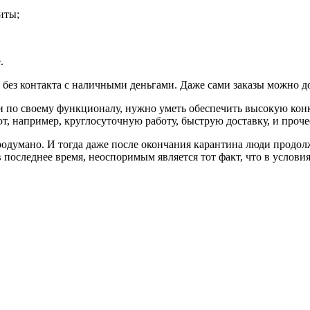
иты;
.
ез контакта с наличными деньгами. Даже сами заказы можно дос
и по своему функционалу, нужно уметь обеспечить высокую конк
т, например, круглосуточную работу, быструю доставку, и проче
родумано. И тогда даже после окончания карантина люди продол
 последнее время, неоспоримым является тот факт, что в услов