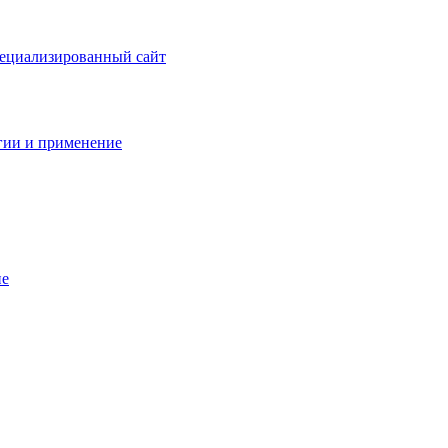
пециализированный сайт
гии и применение
ие