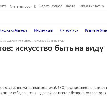
ента
Задать вопрос
Карта
Заказать статью
Стать автором
ихология бизнеса
Инструкции
Литература
Развитие бизн
O-продвижение сайтов: искусство быть на виду
Платёжные системы
Туризм
в: искусство быть на виду
орются за внимание пользователей, SEO-продвижение становится н
аявить о себе, но и занять достойное место в бескрайних просторах