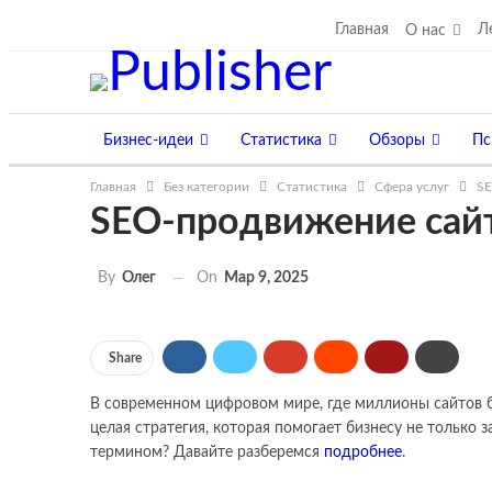
Воскресенье, 9 августа, 2026
Главная
Л
О нас
Бизнес-идеи
Статистика
Обзоры
Пс
Главная
Без категории
Статистика
Сфера услуг
SE
Инвестирование
Трейдинг
Криптовалюты
SEO-продвижение сайто
On
Мар 9, 2025
By
Олег
Share
В современном цифровом мире, где миллионы сайтов б
целая стратегия, которая помогает бизнесу не только з
термином? Давайте разберемся
подробнее
.