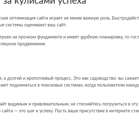
 за кулисами успеха
еская оптимизация сайта играет не менее важную роль. Быстродейст
вые системы оценивают ваш сайт.
строен на прочном фундаменте и имеет удобную планировку, то гости
успешное продвижение.
 а долгий и кропотливый процесс. Это как садоводство: вы сажаете
нает подниматься в поисковых системах, когда пользователи находя
 сайт видимым и привлекательным, не стесняйтесь погрузиться в эт
о сайта — это шаг к успеху. Пусть ваше присутствие в интернете с