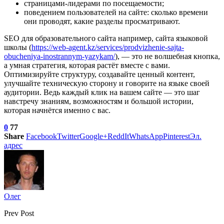
страницами-лидерами по посещаемости;
поведением пользователей на сайте: сколько времени
они проводят, какие разделы просматривают.
SEO для образовательного сайта например, сайта языковой
школы (
https://web-agent.kz/services/prodvizhenie-sajta-
obucheniya-inostrannym-yazykam/
), — это не волшебная кнопка,
а умная стратегия, которая растёт вместе с вами.
Оптимизируйте структуру, создавайте ценный контент,
улучшайте техническую сторону и говорите на языке своей
аудитории. Ведь каждый клик на вашем сайте — это шаг
навстречу знаниям, возможностям и большой истории,
которая начнётся именно с вас.
0
77
Share
Facebook
Twitter
Google+
ReddIt
WhatsApp
Pinterest
Эл.
адрес
Олег
Prev Post