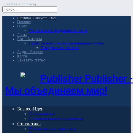
Business is booming.
Пятница, 7 августа, 2026
Главная
О Нас
Политика конфиденциальности
Лента
Стать Автором
Правила написания и размещения статей
Предложить статью
Задать Вопрос
Карта
Заказать Статью
Publisher -
Мы объединяем мир!
Бизнес-Идеи
С вложениями
С минимальными вложениями
Статистика
Рождаемость и смертность