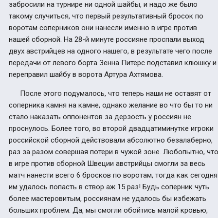
забросили на турнире ни одной шайбы, и надо же было
такому случиться, что первый результативный бросок по
воротам соперников они нанесли именно в игре против
нашей сборной. На 28-й минуте россияне проспали выход
двух австрийцев на одного нашего, в результате чего после
передачи от левого борта Зенна Питерс подставил клюшку и
переправил шайбу в ворота Артура Ахтямова.
После этого подумалось, что теперь наши не оставят от
соперника камня на камне, однако желание во что бы то ни
стало наказать оппонентов за дерзость у россиян не
проснулось. Более того, во второй двадцатиминутке игроки
российской сборной действовали абсолютно безалаберно,
раз за разом совершая потери в чужой зоне. Любопытно, чт
в игре против сборной Швеции австрийцы смогли за весь
матч нанести всего 6 бросков по воротам, тогда как сегодня
им удалось попасть в створ аж 15 раз! Будь соперник чуть
более мастеровитым, россиянам не удалось бы избежать
больших проблем. Да, мы смогли обойтись малой кровью,