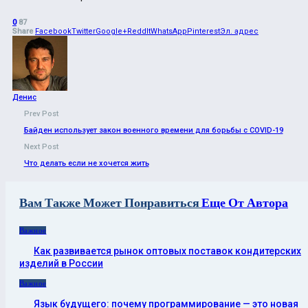
0
87
Share
Facebook
Twitter
Google+
ReddIt
WhatsApp
Pinterest
Эл. адрес
Денис
Prev Post
Байден использует закон военного времени для борьбы с COVID-19
Next Post
Что делать если не хочется жить
Вам Также Может Понравиться
Еще От Автора
Важное
Как развивается рынок оптовых поставок кондитерских
изделий в России
Важное
Язык будущего: почему программирование — это новая