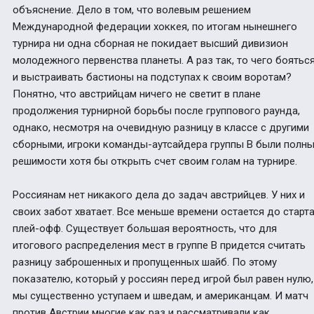
объяснение. Дело в том, что волевым решением
Международной федерации хоккея, по итогам нынешнего
турнира ни одна сборная не покидает высший дивизион
молодежного первенства планеты. А раз так, то чего боятьс
и выстраивать бастионы на подступах к своим воротам?
Понятно, что австрийцам ничего не светит в плане
продолжения турнирной борьбы после группового раунда,
однако, несмотря на очевидную разницу в классе с другими
сборными, игроки команды-аутсайдера группы В были полн
решимости хотя бы открыть счет своим голам на турнире.
Россиянам нет никакого дела до задач австрийцев. У них и
своих забот хватает. Все меньше времени остается до старт
плей-офф. Существует большая вероятность, что для
итогового распределения мест в группе В придется считать
разницу заброшенных и пропущенных шайб. По этому
показателю, который у россиян перед игрой был равен нулю,
мы существенно уступаем и шведам, и американцам. И матч
против Австрии многие как раз и рассматривали как