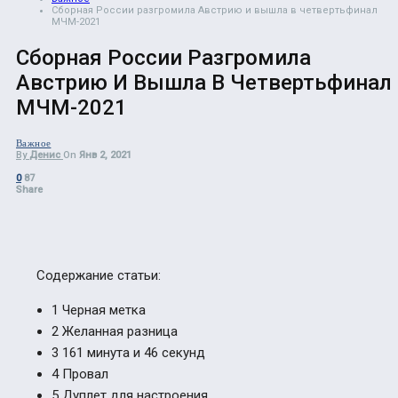
Сборная России разгромила Австрию и вышла в четвертьфинал
МЧМ-2021
Сборная России Разгромила
Австрию И Вышла В Четвертьфинал
МЧМ-2021
Важное
By
Денис
On
Янв 2, 2021
0
87
Share
Содержание статьи:
1
Черная метка
2
Желанная разница
3
161 минута и 46 секунд
4
Провал
5
Дуплет для настроения