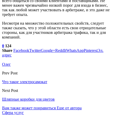
всего общаться со своими клиентами и поставщиками. Не
менее важен чрезвычайно низкий порог для входа в бизнес,
так как любой может участвовать в арбитраже, и это даже не
требует опыта.
Несмотря на множество положительных свойств, следует
также сказать, что у этой области есть свои отрицательные
стороны, как для участников арбитража трафика, так и для
компаний.
0
124
Share
Facebook
Twitter
Google+
ReddIt
WhatsApp
Pinterest
Эл.
адрес
Олег
Prev Post
Что такое электросамокат
Next Post
Шляпные коробки для цветов
Вам также может понравиться
Еще от автора
Сфера услуг