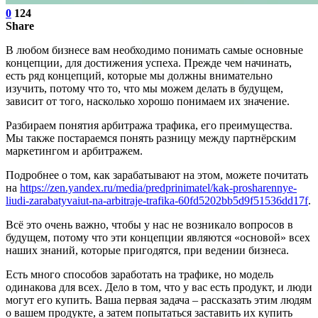
0
124
Share
В любом бизнесе вам необходимо понимать самые основные
концепции, для достижения успеха. Прежде чем начинать,
есть ряд концепций, которые мы должны внимательно
изучить, потому что то, что мы можем делать в будущем,
зависит от того, насколько хорошо понимаем их значение.
Разбираем понятия арбитража трафика, его преимущества.
Мы также постараемся понять разницу между партнёрским
маркетингом и арбитражем.
Подробнее о том, как зарабатывают на этом, можете почитать
на
https://zen.yandex.ru/media/predprinimatel/kak-prosharennye-
liudi-zarabatyvaiut-na-arbitraje-trafika-60fd5202bb5d9f51536dd17f
.
Всё это очень важно, чтобы у нас не возникало вопросов в
будущем, потому что эти концепции являются «основой» всех
наших знаний, которые пригодятся, при ведении бизнеса.
Есть много способов заработать на трафике, но модель
одинакова для всех. Дело в том, что у вас есть продукт, и люди
могут его купить. Ваша первая задача – рассказать этим людям
о вашем продукте, а затем попытаться заставить их купить