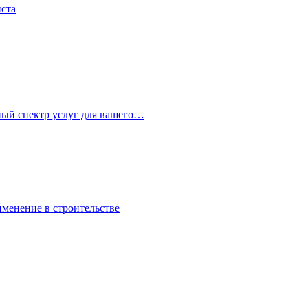
иста
ный спектр услуг для вашего…
именение в строительстве