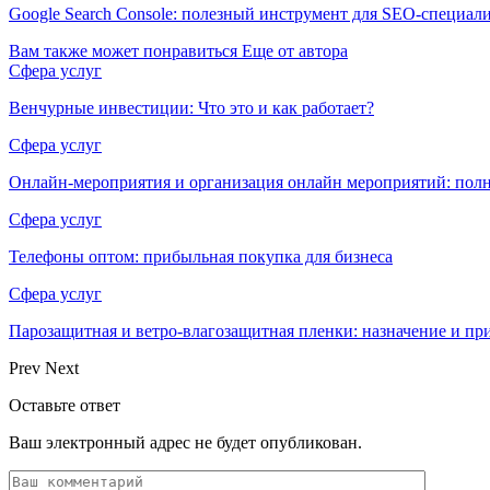
Google Search Console: полезный инструмент для SEO-специал
Вам также может понравиться
Еще от автора
Сфера услуг
Венчурные инвестиции: Что это и как работает?
Сфера услуг
Онлайн-мероприятия и организация онлайн мероприятий: пол
Сфера услуг
Телефоны оптом: прибыльная покупка для бизнеса
Сфера услуг
Парозащитная и ветро-влагозащитная пленки: назначение и пр
Prev
Next
Оставьте ответ
Ваш электронный адрес не будет опубликован.