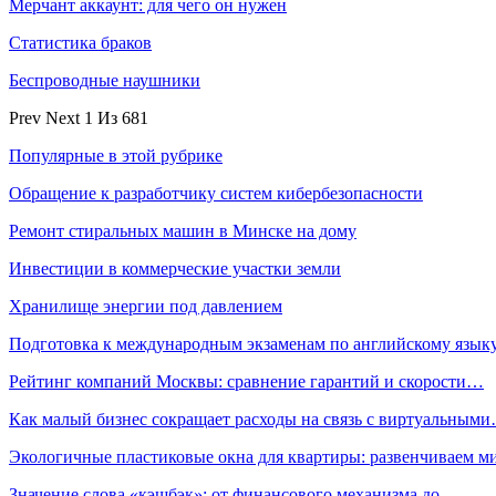
Мерчант аккаунт: для чего он нужен
Статистика браков
Беспроводные наушники
Prev
Next
1 Из 681
Популярные в этой рубрике
Обращение к разработчику систем кибербезопасности
Ремонт стиральных машин в Минске на дому
Инвестиции в коммерческие участки земли
Хранилище энергии под давлением
Подготовка к международным экзаменам по английскому язык
Рейтинг компаний Москвы: сравнение гарантий и скорости…
Как малый бизнес сокращает расходы на связь с виртуальным
Экологичные пластиковые окна для квартиры: развенчиваем 
Значение слова «кэшбэк»: от финансового механизма до…