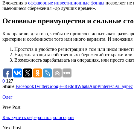
Вложения в
оффшорные инвестиционные фонды
позволяет не 
имеющиеся сбережения «до лучших времен».
Основные преимущества и сильные сто
Как правило, для того, чтобы не пришлось испытывать разоча
критерии и особенности того или иного варианта. И вложения
Простота и удобство регистрации в том или ином инвес
Надежная защита собственных сбережений от кражи или
Возможность зарабатывать на операциях, или просто снят
0
127
Share
Facebook
Twitter
Google+
ReddIt
WhatsApp
Pinterest
Эл. адрес
Олег
Prev Post
Как купить реферат по философии
Next Post