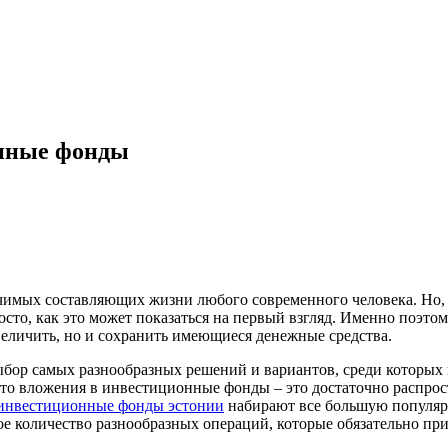
нные фонды
чимых составляющих жизни любого современного человека. Но, к
осто, как это может показаться на первый взгляд.
Именно поэтому
величить, но и сохранить имеющиеся денежные средства.
ор самых разнообразных решений и вариантов, среди которых к
, что вложения в инвестиционные фонды – это достаточно распр
инвестиционные фонды эстонии
набирают все большую популярн
ое количество разнообразных операций, которые обязательно пр