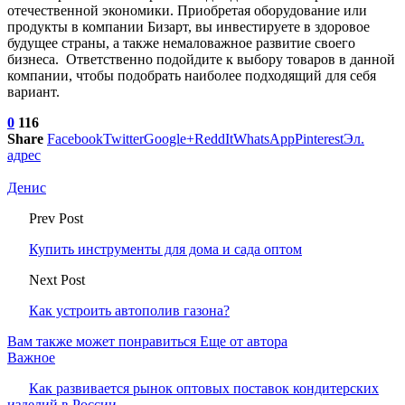
отечественной экономики. Приобретая оборудование или
продукты в компании Бизарт, вы инвестируете в здоровое
будущее страны, а также немаловажное развитие своего
бизнеса. Ответственно подойдите к выбору товаров в данной
компании, чтобы подобрать наиболее подходящий для себя
вариант.
0
116
Share
Facebook
Twitter
Google+
ReddIt
WhatsApp
Pinterest
Эл.
адрес
Денис
Prev Post
Купить инструменты для дома и сада оптом
Next Post
Как устроить автополив газона?
Вам также может понравиться
Еще от автора
Важное
Как развивается рынок оптовых поставок кондитерских
изделий в России