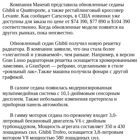
Компания Maserati представила обновленные седаны
Ghibli и Quattroporte, а также рестайлинговый кроссовер
Levante. Как сообщает Carscoops, в США новинки уже
доступны для заказа по цене от $74 390, $77 890 и $104 390
соответственно. Когда обновленные модели появятся на
других рынках, пока неизвестно.
Обновленный седан Ghibli получил новую решетку
радиатора. В компании заявили, что она стала более
«элегантной и узнаваемой», чем раньше. Например, в версии
Gran Lusso радиаторная решетка оснащается хромированными
ламелями, а GranSport — ребрами, отделанными в стиле
«рояльный лак».Также машина получила фонари с другой
графикой.
В салоне седана появилась модернизированная
мультимедийная система с 10,1-дюймовым сенсорным
дисплеем. Также небольшие изменения претерпела и
приборная панель автомобиля.
В гамму моторов седана по-прежнему входит 3,0-
литровый бензиновый двигатель V6 с двойным
турбонаддувом, Мощность агрегата составляет 350 и 430
лошадиных сил. Ghibli Trofeo, оснащается 3,8-литровым
мотором V8 мощностью 580 лошадиных сил.