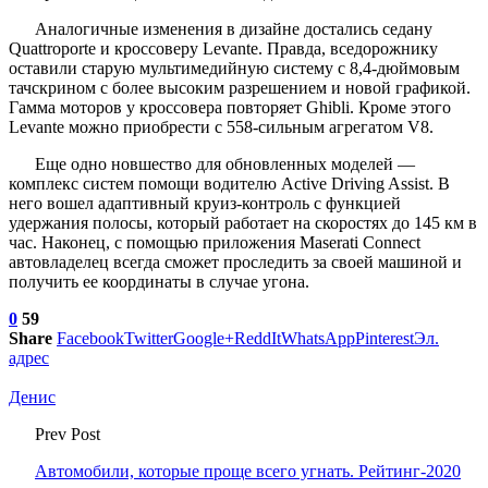
Аналогичные изменения в дизайне достались седану
Quattroporte и кроссоверу Levante. Правда, вседорожнику
оставили старую мультимедийную систему с 8,4-дюймовым
тачскрином с более высоким разрешением и новой графикой.
Гамма моторов у кроссовера повторяет Ghibli. Кроме этого
Levante можно приобрести с 558-сильным агрегатом V8.
Еще одно новшество для обновленных моделей —
комплекс систем помощи водителю Active Driving Assist. В
него вошел адаптивный круиз-контроль с функцией
удержания полосы, который работает на скоростях до 145 км в
час. Наконец, с помощью приложения Maserati Connect
автовладелец всегда сможет проследить за своей машиной и
получить ее координаты в случае угона.
0
59
Share
Facebook
Twitter
Google+
ReddIt
WhatsApp
Pinterest
Эл.
адрес
Денис
Prev Post
Автомобили, которые проще всего угнать. Рейтинг-2020