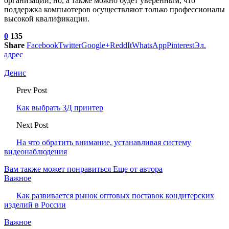
организации, но, а также можно будет уверенным, что
поддержка компьютеров осуществляют только профессионалы
высокой квалификации.
0
135
Share
Facebook
Twitter
Google+
ReddIt
WhatsApp
Pinterest
Эл.
адрес
Денис
Prev Post
Как выбрать 3Д принтер
Next Post
На что обратить внимание, устанавливая систему
видеонаблюдения
Вам также может понравиться
Еще от автора
Важное
Как развивается рынок оптовых поставок кондитерских
изделий в России
Важное