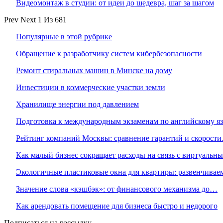
Видеомонтаж в студии: от идеи до шедевра, шаг за шагом
Prev
Next
1 Из 681
Популярные в этой рубрике
Обращение к разработчику систем кибербезопасности
Ремонт стиральных машин в Минске на дому
Инвестиции в коммерческие участки земли
Хранилище энергии под давлением
Подготовка к международным экзаменам по английскому я
Рейтинг компаний Москвы: сравнение гарантий и скорост
Как малый бизнес сокращает расходы на связь с виртуаль
Экологичные пластиковые окна для квартиры: развенчива
Значение слова «кэшбэк»: от финансового механизма до…
Как арендовать помещение для бизнеса быстро и недорого
Подписаться на рассылку