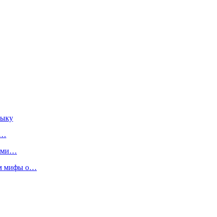
зыку
и…
ными…
ем мифы о…