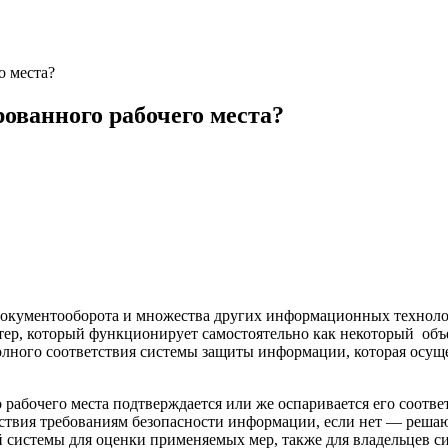
о места?
ованного рабочего места?
документооборота и множества других информационных технолог
ютер, который функционирует самостоятельно как некоторый об
олного соответствия системы защиты информации, которая осуще
рабочего места подтверждается или же оспаривается его соотве
тствия требованиям безопасности информации, если нет — реша
 системы для оценки применяемых мер, также для владельцев с