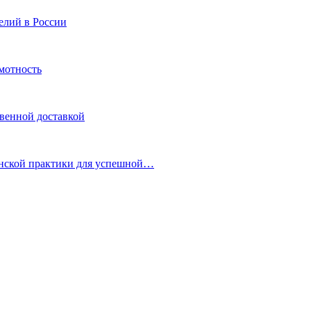
елий в России
мотность
овенной доставкой
инской практики для успешной…