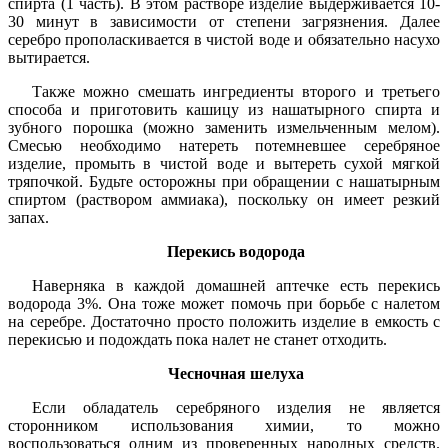
спирта (1 часть). В этом растворе изделие выдерживается 10-
30 минут в зависимости от степени загрязнения. Далее
серебро прополаскивается в чистой воде и обязательно насухо
вытирается.
Также можно смешать ингредиенты второго и третьего
способа и приготовить кашицу из нашатырного спирта и
зубного порошка (можно заменить измельченным мелом).
Смесью необходимо натереть потемневшее серебряное
изделие, промыть в чистой воде и вытереть сухой мягкой
тряпочкой. Будьте осторожны при обращении с нашатырным
спиртом (раствором аммиака), поскольку он имеет резкий
запах.
Перекись водорода
Наверняка в каждой домашней аптечке есть перекись
водорода 3%. Она тоже может помочь при борьбе с налетом
на серебре. Достаточно просто положить изделие в емкость с
перекисью и подождать пока налет не станет отходить.
Чесночная шелуха
Если обладатель серебряного изделия не является
сторонником использования химии, то можно
воспользоваться одним из проверенных народных средств.