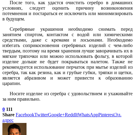
После того, как удастся очистить серебро в домашних
условиях, следует оценить причину возникновения
потемнения и постараться ее исключить или минимизировать
в будущем.
Серебряные украшения необходимо снимать перед
занятием спиртом, контактом с водой или химическими
средствами, даже с кремами и лосьонами. Необходимо
избегать соприкосновения серебряных изделий с чем-либо
твердым, поэтому на время хранения лучше заворачивать их в
мягкие тряпочки или можно использовать фольгу, в которой
изделие дольше не будет покрываться налетом. Также не
рекомендуется использование перчаток при мытье изделий из
серебра, так как резина, как и грубые губки, тряпки и щетки,
является абразивом и может привести к образованию
царапин.
Носите изделие из серебра с удовольствием и ухаживайте
за ним правильно.
0
111
Share
Facebook
Twitter
Google+
ReddIt
WhatsApp
Pinterest
Эл.
адрес