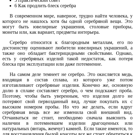
5
Практический совет
6
Как продлить блеск серебра
В современном мире, наверное, трудно найти человека, у
которого не нашлось хотя бы одной серебряной вещи. Это
могут быть ювелирные украшения, столовые приборы,
монеты или, как вариант, предметы интерьера.
Серебро относится к благородным металлам, его по
достоинству оценивают любители ювелирных украшений, а
также оно обладает бактерицидными свойствами. Однако,
есть у серебряных изделий такой недостаток, как потеря
блеска при эксплуатации или даже потемнение.
На самом деле темнеет не серебро. Это окисляется медь,
входящая в состав сплава, из которого уже потом
изготавливают серебряные изделия. Конечно же, основную
долю в сплаве составляет серебро, о чем подскажет проба.
Поэтому, чтобы быть уверенным, что изделия долго не
потеряют свой первозданный вид, лучше покупать их с
высоким номером пробы. Но что же делать, если вдруг
серебряная вещь все же изменила свой внешний вид.
Отчаиваться не стоит, необходимо сначала выяснить о
наличии в потемневшем изделии драгоценных или
натуральных (янтарь, жемчуг) камней. Если такие имеются, то
для восстановления былой красоты все же стоит обратиться к