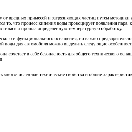
у от вредных примесей и загрязняющих частиц путем методики д
ся то, что процесс кипения воды провоцирует появления пара, к
истилась и прошла определенную температурную обработку.
еского и функционального оснащения, но важно предварительно 
ной воды для автомобиля можно выделить следующие особенност
она сочетает в себе безопасность для общего технического осна
и.
 многочисленные технические свойства и общие характеристик