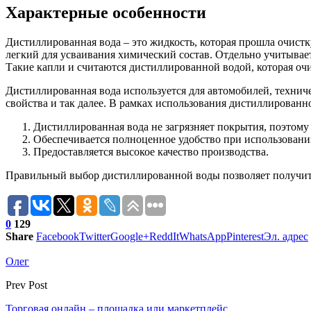
Характерные особенности
Дистиллированная вода – это жидкость, которая прошла очистк
легкий для усваивания химический состав. Отдельно учитывает
Такие капли и считаются дистиллированной водой, которая оч
Дистиллированная вода используется для автомобилей, технич
свойства и так далее. В рамках использования дистиллирован
Дистиллированная вода не загрязняет покрытия, поэтому 
Обеспечивается полноценное удобство при использовани
Предоставляется высокое качество производства.
Правильный выбор дистиллированной воды позволяет получить
0
129
Share
Facebook
Twitter
Google+
ReddIt
WhatsApp
Pinterest
Эл. адрес
Олег
Prev Post
Торговая онлайн – площадка или маркетплейс