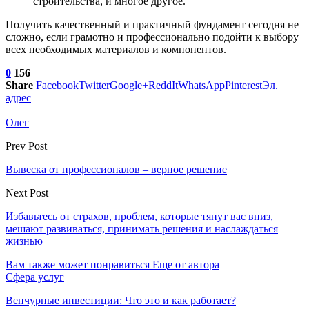
строительства, и многое другое.
Получить качественный и практичный фундамент сегодня не
сложно, если грамотно и профессионально подойти к выбору
всех необходимых материалов и компонентов.
0
156
Share
Facebook
Twitter
Google+
ReddIt
WhatsApp
Pinterest
Эл.
адрес
Олег
Prev Post
Вывеска от профессионалов – верное решение
Next Post
Избавьтесь от страхов, проблем, которые тянут вас вниз,
мешают развиваться, принимать решения и наслаждаться
жизнью
Вам также может понравиться
Еще от автора
Сфера услуг
Венчурные инвестиции: Что это и как работает?