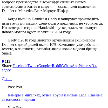
вопросе производства высокоэффективных систем
трансмиссии в Китае и мире», — сказал член правления
Daimler и Mercedes-Benz Маркус Шафер.
Когда именно Daimler и Geely планируют производить
двигатели для машин следующего поколения, не уточняется.
Но немецкое издание Handelsblatt утверждает, что выпуск
нового мотора будет налажен к 2024 году.
Geely с 2018 года является крупнейшим акционером
Daimler с долей долей около 10%. Компании уже работали
вместе, в частности, разрабатывали новые модели бренда
Smart.
0
111
Share
Facebook
Twitter
Google+
ReddIt
WhatsApp
Pinterest
Эл.
адрес
Денис
Prev Post
Камеры в мигалках, отзыв Toyota и новые Lada. Главные
автоновости недели
Next Post