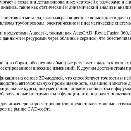
могает в создании детализированных чертежей с размерами и а
нализа, такие как статический и динамический анализ и анализ
з листового металла, включая расширенные возможности для раз
ключая трубопроводы, электрические и пневматические системы
 продуктами Autodesk, такими как AutoCAD, Revit, Fusion 360,
анными и ресурсами через облачные сервисы, что обеспечивает
ели и сборки, обеспечивая быстрые результаты даже в крупных
роектирование и внесение изменений. К другим достоинствам пр
икации на основе 3D-моделей, что способствует точности и из
зводство, автомобильную промышленность, авиацию и многие др
официальные курсы, документацию, онлайн-сообщества и форумы
обавляя новые инструменты и функции, что позволяет пользовате
ом для инженеров-проектировщиков, предоставляя мощные возмож
еров на рынке CAD-софта.