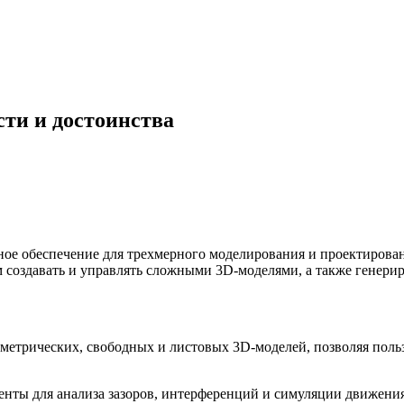
ости и достоинства
мное обеспечение для трехмерного моделирования и проектирова
 создавать и управлять сложными 3D-моделями, а также генери
метрических, свободных и листовых 3D-моделей, позволяя польз
енты для анализа зазоров, интерференций и симуляции движения