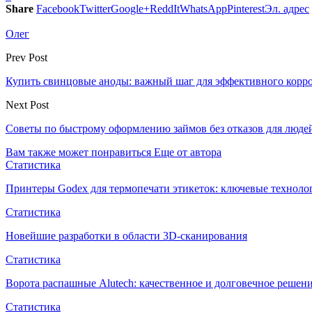
Share
Facebook
Twitter
Google+
ReddIt
WhatsApp
Pinterest
Эл. адрес
Олег
Prev Post
Купить свинцовые аноды: важный шаг для эффективного корр
Next Post
Советы по быстрому оформлению займов без отказов для люде
Вам также может понравиться
Еще от автора
Статистика
Принтеры Godex для термопечати этикеток: ключевые техноло
Статистика
Новейшие разработки в области 3D-сканирования
Статистика
Ворота распашные Alutech: качественное и долговечное решен
Статистика