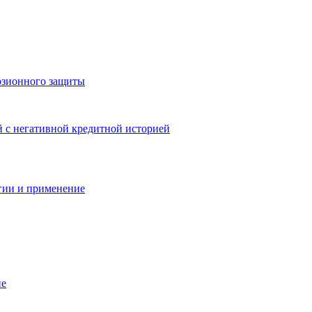
озионного защиты
й с негативной кредитной историей
гии и применение
ие