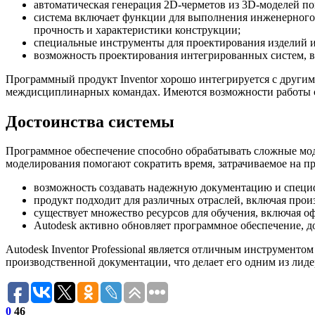
автоматическая генерация 2D-черметов из 3D-моделей по
система включает функции для выполнения инженерного а
прочность и характеристики конструкции;
специальные инструменты для проектирования изделий и
возможность проектирования интегрированных систем, в
Программный продукт Inventor хорошо интегрируется с другими
междисциплинарных командах. Имеются возможности работы с д
Достоинства системы
Программное обеспечение способно обрабатывать сложные мод
моделирования помогают сократить время, затрачиваемое на п
возможность создавать надежную документацию и специф
продукт подходит для различных отраслей, включая прои
существует множество ресурсов для обучения, включая 
Autodesk активно обновляет программное обеспечение, д
Autodesk Inventor Professional является отличным инструмент
производственной документации, что делает его одним из лид
0
46