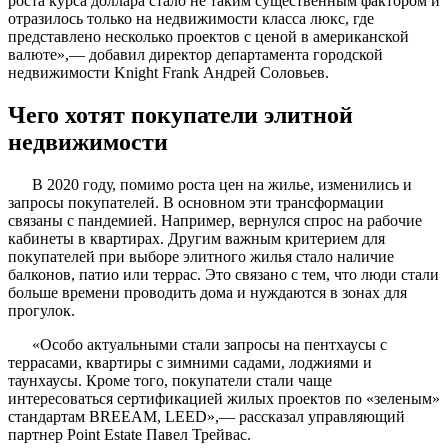
роста курса доллара стало не таким существенным фактором и
отразилось только на недвижимости класса люкс, где
представлено несколько проектов с ценой в американской
валюте»,— добавил директор департамента городской
недвижимости Knight Frank Андрей Соловьев.
Чего хотят покупатели элитной
недвижимости
В 2020 году, помимо роста цен на жилье, изменились и
запросы покупателей. В основном эти трансформации
связаны с пандемией. Например, вернулся спрос на рабочие
кабинеты в квартирах. Другим важным критерием для
покупателей при выборе элитного жилья стало наличие
балконов, патио или террас. Это связано с тем, что люди стали
больше времени проводить дома и нуждаются в зонах для
прогулок.
«Особо актуальными стали запросы на пентхаусы с
террасами, квартиры с зимними садами, лоджиями и
таунхаусы. Кроме того, покупатели стали чаще
интересоваться сертификацией жилых проектов по «зеленым»
стандартам BREEAM, LEED»,— рассказал управляющий
партнер Point Estate Павел Трейвас.