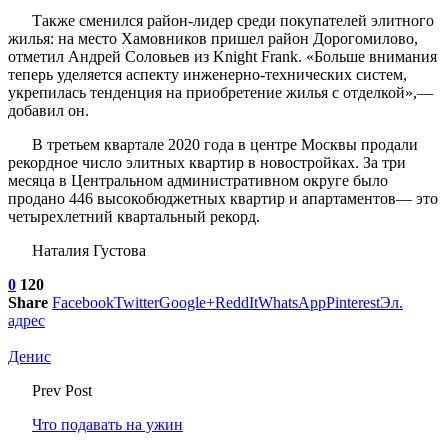
Также сменился район-лидер среди покупателей элитного
жилья: на место Хамовников пришел район Дорогомилово,
отметил Андрей Соловьев из Knight Frank. «Больше внимания
теперь уделяется аспекту инженерно-технических систем,
укрепилась тенденция на приобретение жилья с отделкой»,—
добавил он.
В третьем квартале 2020 года в центре Москвы продали
рекордное число элитных квартир в новостройках. За три
месяца в Центральном административном округе было
продано 446 высокобюджетных квартир и апартаментов— это
четырехлетний квартальный рекорд.
Наталия Густова
0
120
Share
Facebook
Twitter
Google+
ReddIt
WhatsApp
Pinterest
Эл.
адрес
Денис
Prev Post
Что подавать на ужин