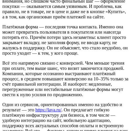
внимания, но слишком часто финальный шаг — оформление
покупки — оказывается самым уязвимым. И проблема, как
правило, не в товаре, не в цене и даже не в кнопке «Купить»,
а в том, как организован приём платежей на сайте.
Платёжная форма — последняя точка контакта. Именно она
может превратить пользователя в покупателя или навсегда
потерять его. Причём потери здесь незаметны: клиент просто
закрывает вкладку, не заполняя форму, не вводя карту, не
жалуясь в поддержку. Он не объясняет, что стало неудобно, он
просто уходит — к тем, у кого проще.
Всё это напрямую связано с конверсией. Чем меньше трения
при оплате, тем выше шанс, что визит закончится продажей.
Компании, которые осознанно выстраивают платёжный
процесс, в среднем повышают конверсию на 10–35% только за
счёт правильной интеграции. И наоборот: медленные,
перегруженные или нестабильные платёжные формы могут
свести к нулю усилия по продвижению.
Один из сервисов, ориентированных именно на удобство и
результат — это
https://lava.ru/
. Он предлагает гибкую
платёжную инфраструктуру для бизнеса, в том числе —
удобную интеграцию на сайт, мобильную адаптацию,
поддержку всех актуальных способов оплаты и встроенную
аналитику. Всё это — факторы, которые прямо влияют на ваш