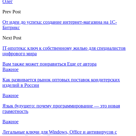
Олег
Prev Post
От идеи до успеха: создание интернет-магазина на 1С-
Битрикс
Next Post
IT-ипотека: ключ к собственному жилью для специалистов
цифрового мира
Вам также может понравиться
Еще от автора
Важное
Как развивается рынок оптовых поставок кондитерских
изделий в России
Важное
Язык будущего: почему программирование — это новая
грамотность
Важное
Легальные ключи для Windows, Office и антивирусов с