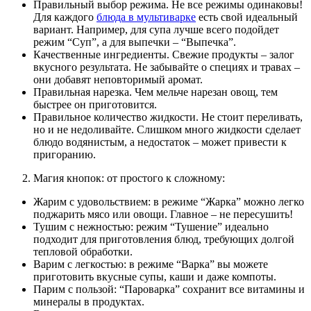
Правильный выбор режима. Не все режимы одинаковы!
Для каждого
блюда в мультиварке
есть свой идеальный
вариант. Например, для супа лучше всего подойдет
режим “Суп”, а для выпечки – “Выпечка”.
Качественные ингредиенты. Свежие продукты – залог
вкусного результата. Не забывайте о специях и травах –
они добавят неповторимый аромат.
Правильная нарезка. Чем мельче нарезан овощ, тем
быстрее он приготовится.
Правильное количество жидкости. Не стоит переливать,
но и не недоливайте. Слишком много жидкости сделает
блюдо водянистым, а недостаток – может привести к
пригоранию.
Магия кнопок: от простого к сложному:
Жарим с удовольствием: в режиме “Жарка” можно легко
поджарить мясо или овощи. Главное – не пересушить!
Тушим с нежностью: режим “Тушение” идеально
подходит для приготовления блюд, требующих долгой
тепловой обработки.
Варим с легкостью: в режиме “Варка” вы можете
приготовить вкусные супы, каши и даже компоты.
Парим с пользой: “Пароварка” сохранит все витамины и
минералы в продуктах.