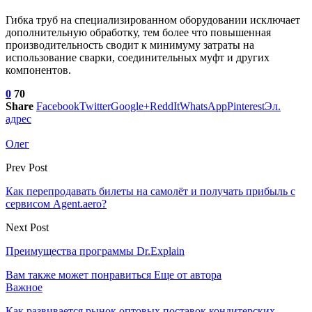
Гибка труб на специализированном оборудовании исключает
дополнительную обработку, тем более что повышенная
производительность сводит к минимуму затраты на
использование сварки, соединительных муфт и других
компонентов.
0
70
Share
Facebook
Twitter
Google+
ReddIt
WhatsApp
Pinterest
Эл.
адрес
Олег
Prev Post
Как перепродавать билеты на самолёт и получать прибыль c
сервисом Agent.aero?
Next Post
Преимущества программы Dr.Explain
Вам также может понравиться
Еще от автора
Важное
Как развивается рынок оптовых поставок кондитерских