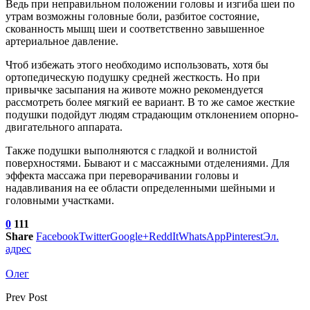
Ведь при неправильном положении головы и изгиба шеи по
утрам возможны головные боли, разбитое состояние,
скованность мышц шеи и соответственно завышенное
артериальное давление.
Чтоб избежать этого необходимо использовать, хотя бы
ортопедическую подушку средней жесткость. Но при
привычке засыпания на животе можно рекомендуется
рассмотреть более мягкий ее вариант. В то же самое жесткие
подушки подойдут людям страдающим отклонением опорно-
двигательного аппарата.
Также подушки выполняются с гладкой и волнистой
поверхностями. Бывают и с массажными отделениями. Для
эффекта массажа при переворачивании головы и
надавливания на ее области определенными шейными и
головными участками.
0
111
Share
Facebook
Twitter
Google+
ReddIt
WhatsApp
Pinterest
Эл.
адрес
Олег
Prev Post